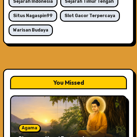
Sejarah Indonesia
Sejarah Timur Tengah
Situs Nagaspin99
Slot Gacor Terpercaya
Warisan Budaya
You Missed
Agama