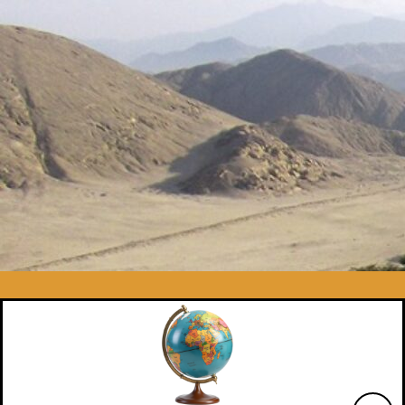
Skip
to
content