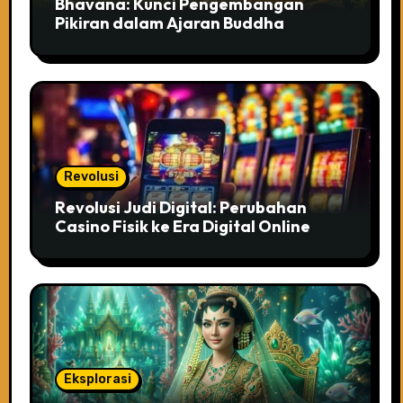
Bhavana: Kunci Pengembangan
Pikiran dalam Ajaran Buddha
Revolusi
Revolusi Judi Digital: Perubahan
Casino Fisik ke Era Digital Online
Eksplorasi