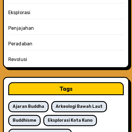
Eksplorasi
Penjajahan
Peradaban
Revolusi
Tags
Ajaran Buddha
Arkeologi Bawah Laut
Buddhisme
Eksplorasi Kota Kuno