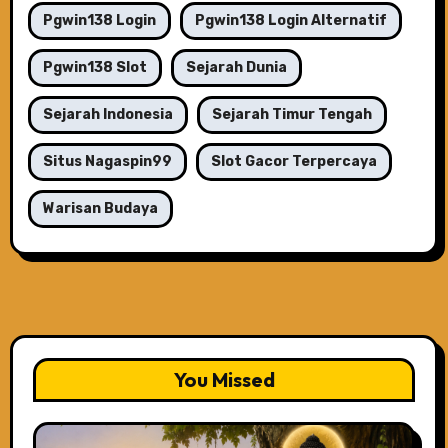
Pgwin138 Login
Pgwin138 Login Alternatif
Pgwin138 Slot
Sejarah Dunia
Sejarah Indonesia
Sejarah Timur Tengah
Situs Nagaspin99
Slot Gacor Terpercaya
Warisan Budaya
You Missed