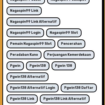
Nagaspin99 Link
Nagaspin99 Link Alternatif
Nagaspin99 Login
Nagaspin99 Slot
Pemain Nagaspin99 Slot
Pencerahan
Peradaban Kuno
Perjuangan Kemerdekaan
Pgwin
Pgwin138
Pgwin 138
Pgwin138 Alternatif
Pgwin138 Alternatif Login
Pgwin138 Daftar
Pgwin138 Link
Pgwin138 Link Alternatif