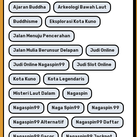
Ajaran Buddha
Arkeologi Bawah Laut
Buddhisme
Eksplorasi Kota Kuno
Jalan Menuju Pencerahan
Jalan Mulia Berunsur Delapan
Judi Online
Judi Online Nagaspin99
Judi Slot Online
Kota Kuno
Kota Legendaris
Misteri Laut Dalam
Nagaspin
Nagaspin99
Naga Spin99
Nagaspin 99
Nagaspin99 Alternatif
Nagaspin99 Daftar
Nagaspin99 Gacor
Nagaspin99 Jackpot