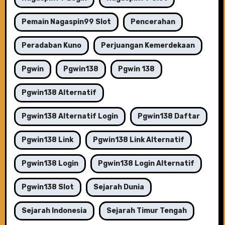
Pemain Nagaspin99 Slot
Pencerahan
Peradaban Kuno
Perjuangan Kemerdekaan
Pgwin
Pgwin138
Pgwin 138
Pgwin138 Alternatif
Pgwin138 Alternatif Login
Pgwin138 Daftar
Pgwin138 Link
Pgwin138 Link Alternatif
Pgwin138 Login
Pgwin138 Login Alternatif
Pgwin138 Slot
Sejarah Dunia
Sejarah Indonesia
Sejarah Timur Tengah