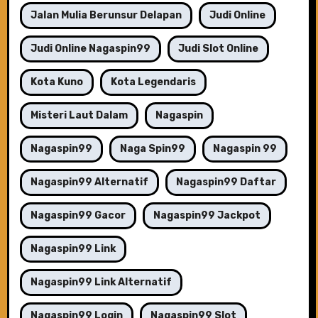
Jalan Mulia Berunsur Delapan
Judi Online
Judi Online Nagaspin99
Judi Slot Online
Kota Kuno
Kota Legendaris
Misteri Laut Dalam
Nagaspin
Nagaspin99
Naga Spin99
Nagaspin 99
Nagaspin99 Alternatif
Nagaspin99 Daftar
Nagaspin99 Gacor
Nagaspin99 Jackpot
Nagaspin99 Link
Nagaspin99 Link Alternatif
Nagaspin99 Login
Nagaspin99 Slot