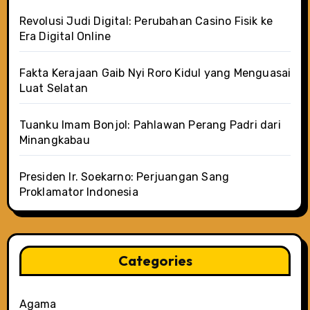
Revolusi Judi Digital: Perubahan Casino Fisik ke
Era Digital Online
Fakta Kerajaan Gaib Nyi Roro Kidul yang Menguasai
Luat Selatan
Tuanku Imam Bonjol: Pahlawan Perang Padri dari
Minangkabau
Presiden Ir. Soekarno: Perjuangan Sang
Proklamator Indonesia
Categories
Agama