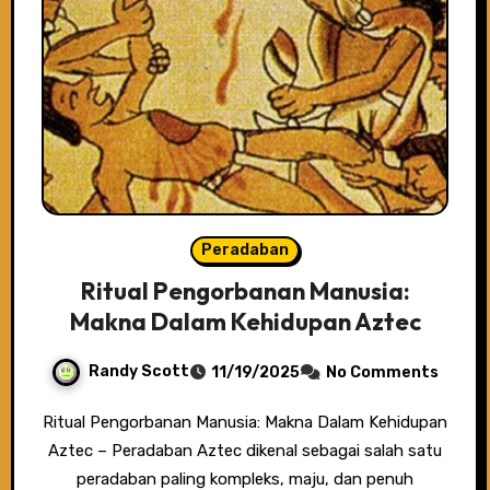
Peradaban
Ritual Pengorbanan Manusia:
Makna Dalam Kehidupan Aztec
Randy Scott
11/19/2025
No Comments
Ritual Pengorbanan Manusia: Makna Dalam Kehidupan
Aztec – Peradaban Aztec dikenal sebagai salah satu
peradaban paling kompleks, maju, dan penuh