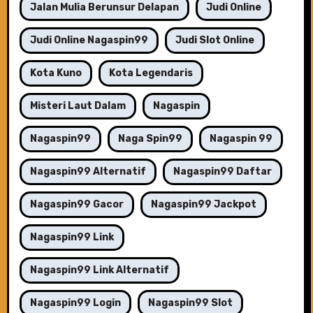
Jalan Mulia Berunsur Delapan
Judi Online
Judi Online Nagaspin99
Judi Slot Online
Kota Kuno
Kota Legendaris
Misteri Laut Dalam
Nagaspin
Nagaspin99
Naga Spin99
Nagaspin 99
Nagaspin99 Alternatif
Nagaspin99 Daftar
Nagaspin99 Gacor
Nagaspin99 Jackpot
Nagaspin99 Link
Nagaspin99 Link Alternatif
Nagaspin99 Login
Nagaspin99 Slot