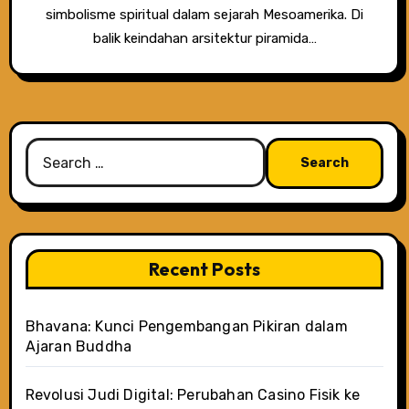
simbolisme spiritual dalam sejarah Mesoamerika. Di
balik keindahan arsitektur piramida…
Search
for:
Recent Posts
Bhavana: Kunci Pengembangan Pikiran dalam
Ajaran Buddha
Revolusi Judi Digital: Perubahan Casino Fisik ke