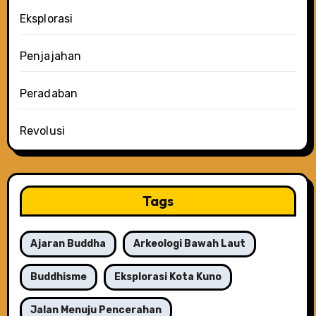
Eksplorasi
Penjajahan
Peradaban
Revolusi
Tags
Ajaran Buddha
Arkeologi Bawah Laut
Buddhisme
Eksplorasi Kota Kuno
Jalan Menuju Pencerahan