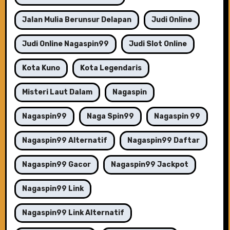
Jalan Mulia Berunsur Delapan
Judi Online
Judi Online Nagaspin99
Judi Slot Online
Kota Kuno
Kota Legendaris
Misteri Laut Dalam
Nagaspin
Nagaspin99
Naga Spin99
Nagaspin 99
Nagaspin99 Alternatif
Nagaspin99 Daftar
Nagaspin99 Gacor
Nagaspin99 Jackpot
Nagaspin99 Link
Nagaspin99 Link Alternatif