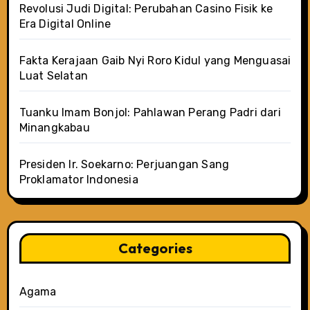
Revolusi Judi Digital: Perubahan Casino Fisik ke
Era Digital Online
Fakta Kerajaan Gaib Nyi Roro Kidul yang Menguasai
Luat Selatan
Tuanku Imam Bonjol: Pahlawan Perang Padri dari
Minangkabau
Presiden Ir. Soekarno: Perjuangan Sang
Proklamator Indonesia
Categories
Agama