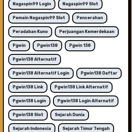
Nagaspin99 Login
Nagaspin99 Slot
Pemain Nagaspin99 Slot
Pencerahan
Peradaban Kuno
Perjuangan Kemerdekaan
Pgwin
Pgwin138
Pgwin 138
Pgwin138 Alternatif
Pgwin138 Alternatif Login
Pgwin138 Daftar
Pgwin138 Link
Pgwin138 Link Alternatif
Pgwin138 Login
Pgwin138 Login Alternatif
Pgwin138 Slot
Sejarah Dunia
Sejarah Indonesia
Sejarah Timur Tengah