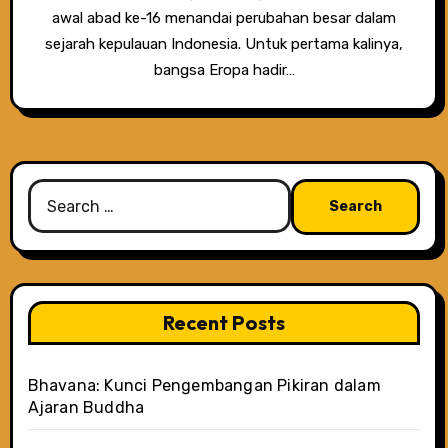
awal abad ke-16 menandai perubahan besar dalam
sejarah kepulauan Indonesia. Untuk pertama kalinya,
bangsa Eropa hadir…
Search
for:
Recent Posts
Bhavana: Kunci Pengembangan Pikiran dalam
Ajaran Buddha