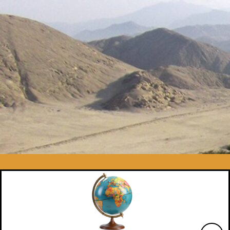
Skip
to
content