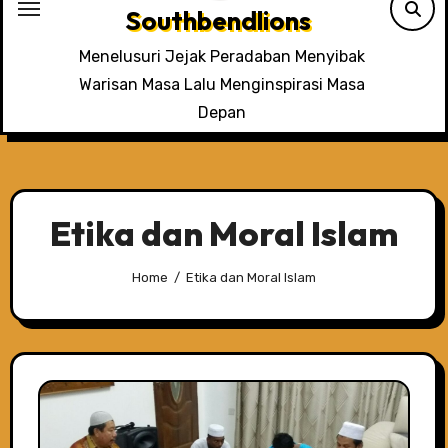
Southbendlions
Menelusuri Jejak Peradaban Menyibak
Warisan Masa Lalu Menginspirasi Masa
Depan
Etika dan Moral Islam
Home
Etika dan Moral Islam