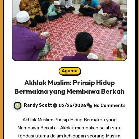
Agama
Akhlak Muslim: Prinsip Hidup
Bermakna yang Membawa Berkah
Randy Scott
02/25/2026
No Comments
Akhlak Muslim: Prinsip Hidup Bermakna yang
Membawa Berkah – Akhlak merupakan salah satu
fondasi utama dalam kehidupan seorang Muslim.