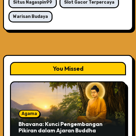
Situs Nagaspin99
Slot Gacor Terpercaya
Warisan Budaya
You Missed
Agama
Bhavana: Kunci Pengembangan
Pikiran dalam Ajaran Buddha