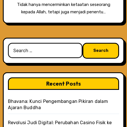
Tidak hanya mencerminkan ketaatan seseorang
kepada Allah, tetapi juga menjadi penentu…
Search
for:
Recent Posts
Bhavana: Kunci Pengembangan Pikiran dalam
Ajaran Buddha
Revolusi Judi Digital: Perubahan Casino Fisik ke