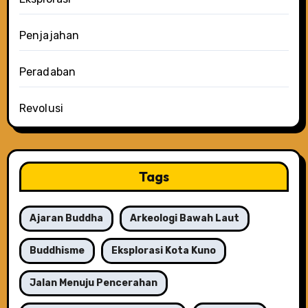
Penjajahan
Peradaban
Revolusi
Tags
Ajaran Buddha
Arkeologi Bawah Laut
Buddhisme
Eksplorasi Kota Kuno
Jalan Menuju Pencerahan