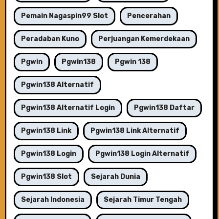
Pemain Nagaspin99 Slot
Pencerahan
Peradaban Kuno
Perjuangan Kemerdekaan
Pgwin
Pgwin138
Pgwin 138
Pgwin138 Alternatif
Pgwin138 Alternatif Login
Pgwin138 Daftar
Pgwin138 Link
Pgwin138 Link Alternatif
Pgwin138 Login
Pgwin138 Login Alternatif
Pgwin138 Slot
Sejarah Dunia
Sejarah Indonesia
Sejarah Timur Tengah