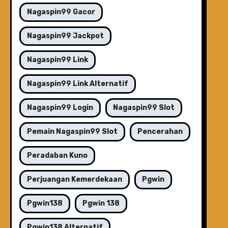
Nagaspin99 Gacor
Nagaspin99 Jackpot
Nagaspin99 Link
Nagaspin99 Link Alternatif
Nagaspin99 Login
Nagaspin99 Slot
Pemain Nagaspin99 Slot
Pencerahan
Peradaban Kuno
Perjuangan Kemerdekaan
Pgwin
Pgwin138
Pgwin 138
Pgwin138 Alternatif