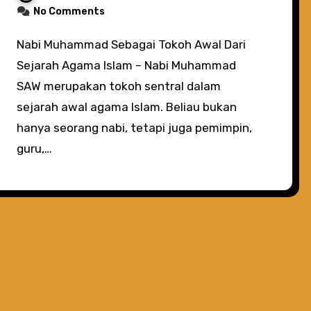
No Comments
Nabi Muhammad Sebagai Tokoh Awal Dari
Sejarah Agama Islam – Nabi Muhammad
SAW merupakan tokoh sentral dalam
sejarah awal agama Islam. Beliau bukan
hanya seorang nabi, tetapi juga pemimpin,
guru,…