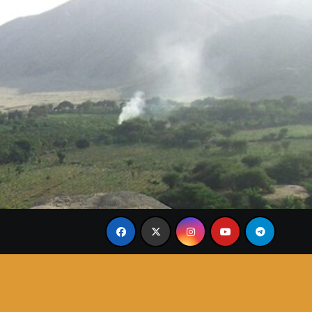
ri Minangkabau
Presiden Ir. Soekarno: Perjuangan Sa