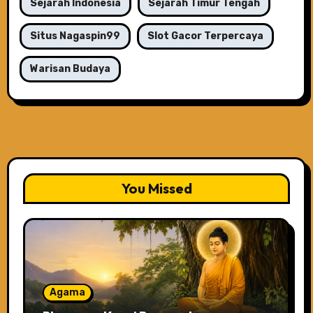
Sejarah Indonesia
Sejarah Timur Tengah
Situs Nagaspin99
Slot Gacor Terpercaya
Warisan Budaya
You Missed
Agama