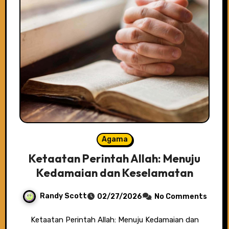
Agama
Ketaatan Perintah Allah: Menuju
Kedamaian dan Keselamatan
Randy Scott
02/27/2026
No Comments
Ketaatan Perintah Allah: Menuju Kedamaian dan