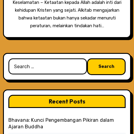
Keselamatan – Ketaatan kepada Allah adalah inti dari
kehidupan Kristen yang sejati. Alkitab mengajarkan
bahwa ketaatan bukan hanya sekadar menuruti
peraturan, melainkan tindakan hati…
Search
for:
Recent Posts
Bhavana: Kunci Pengembangan Pikiran dalam
Ajaran Buddha