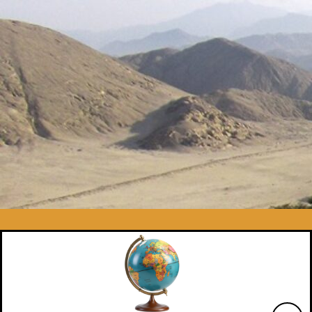
Skip
to
content