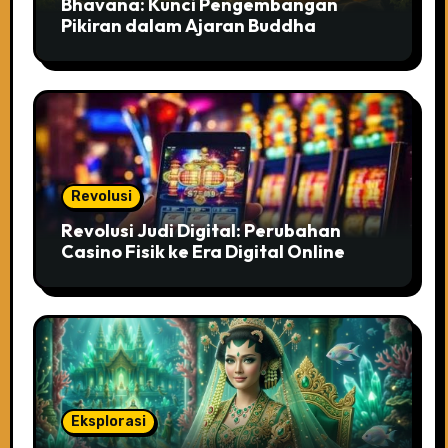
Bhavana: Kunci Pengembangan
Pikiran dalam Ajaran Buddha
Revolusi
Revolusi Judi Digital: Perubahan
Casino Fisik ke Era Digital Online
Eksplorasi