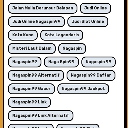
Jalan Mulia Berunsur Delapan
Judi Online
Judi Online Nagaspin99
Judi Slot Online
Kota Kuno
Kota Legendaris
Misteri Laut Dalam
Nagaspin
Nagaspin99
Naga Spin99
Nagaspin 99
Nagaspin99 Alternatif
Nagaspin99 Daftar
Nagaspin99 Gacor
Nagaspin99 Jackpot
Nagaspin99 Link
Nagaspin99 Link Alternatif