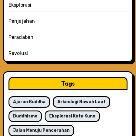
Eksplorasi
Penjajahan
Peradaban
Revolusi
Tags
Ajaran Buddha
Arkeologi Bawah Laut
Buddhisme
Eksplorasi Kota Kuno
Jalan Menuju Pencerahan