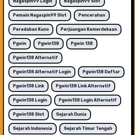
Nagaspin99 Login
Nagaspin99 Slot
Pemain Nagaspin99 Slot
Pencerahan
Peradaban Kuno
Perjuangan Kemerdekaan
Pgwin
Pgwin138
Pgwin 138
Pgwin138 Alternatif
Pgwin138 Alternatif Login
Pgwin138 Daftar
Pgwin138 Link
Pgwin138 Link Alternatif
Pgwin138 Login
Pgwin138 Login Alternatif
Pgwin138 Slot
Sejarah Dunia
Sejarah Indonesia
Sejarah Timur Tengah