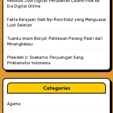
Revolusi Judi Digital: Perubahan Casino Fisik ke
Era Digital Online
Fakta Kerajaan Gaib Nyi Roro Kidul yang Menguasai
Luat Selatan
Tuanku Imam Bonjol: Pahlawan Perang Padri dari
Minangkabau
Presiden Ir. Soekarno: Perjuangan Sang
Proklamator Indonesia
Categories
Agama