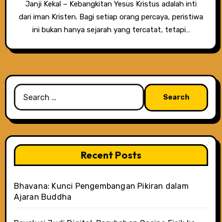
Janji Kekal – Kebangkitan Yesus Kristus adalah inti
dari iman Kristen. Bagi setiap orang percaya, peristiwa
ini bukan hanya sejarah yang tercatat, tetapi…
Search
for:
Recent Posts
Bhavana: Kunci Pengembangan Pikiran dalam
Ajaran Buddha