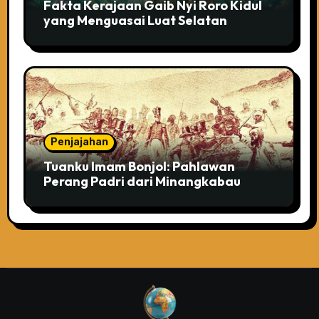
Fakta Kerajaan Gaib Nyi Roro Kidul
yang Menguasai Luat Selatan
Penjajahan
Tuanku Imam Bonjol: Pahlawan
Perang Padri dari Minangkabau