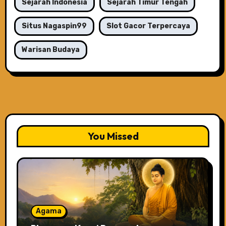
Sejarah Indonesia
Sejarah Timur Tengah
Situs Nagaspin99
Slot Gacor Terpercaya
Warisan Budaya
You Missed
Agama