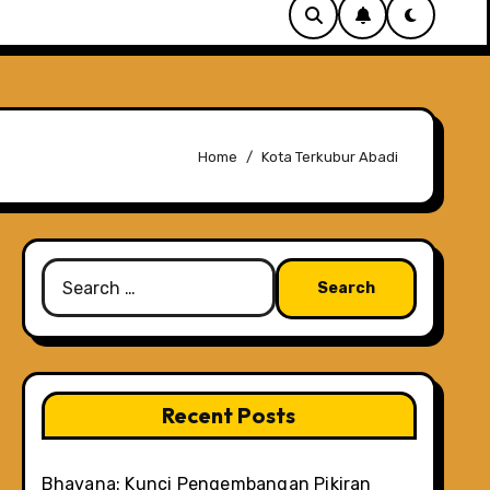
Home
Kota Terkubur Abadi
Search
for:
Recent Posts
Bhavana: Kunci Pengembangan Pikiran