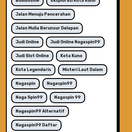
Buddhisme
Eksplorasi Kota Kuno
Jalan Menuju Pencerahan
Jalan Mulia Berunsur Delapan
Judi Online
Judi Online Nagaspin99
Judi Slot Online
Kota Kuno
Kota Legendaris
Misteri Laut Dalam
Nagaspin
Nagaspin99
Naga Spin99
Nagaspin 99
Nagaspin99 Alternatif
Nagaspin99 Daftar