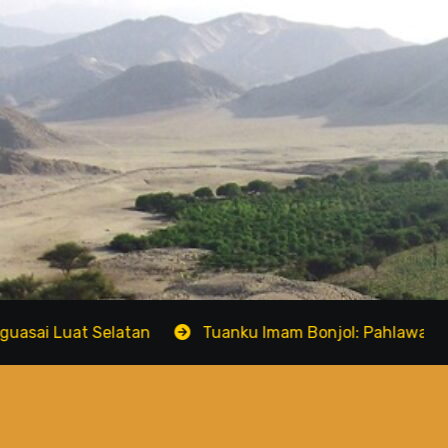
 Selatan
Tuanku Imam Bonjol: Pahlawan Perang Padri