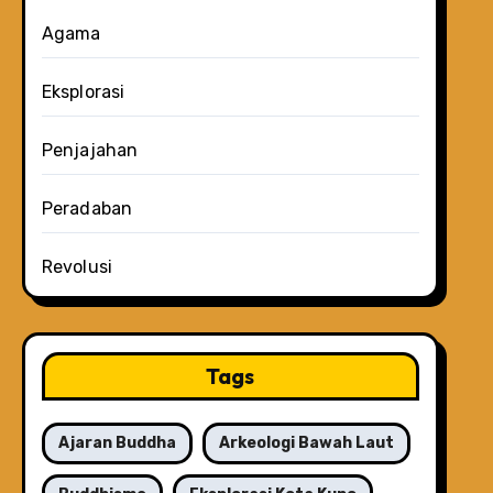
Agama
Eksplorasi
Penjajahan
Peradaban
Revolusi
Tags
Ajaran Buddha
Arkeologi Bawah Laut