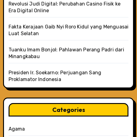
Revolusi Judi Digital: Perubahan Casino Fisik ke
Era Digital Online
Fakta Kerajaan Gaib Nyi Roro Kidul yang Menguasai
Luat Selatan
Tuanku Imam Bonjol: Pahlawan Perang Padri dari
Minangkabau
Presiden Ir. Soekarno: Perjuangan Sang
Proklamator Indonesia
Categories
Agama