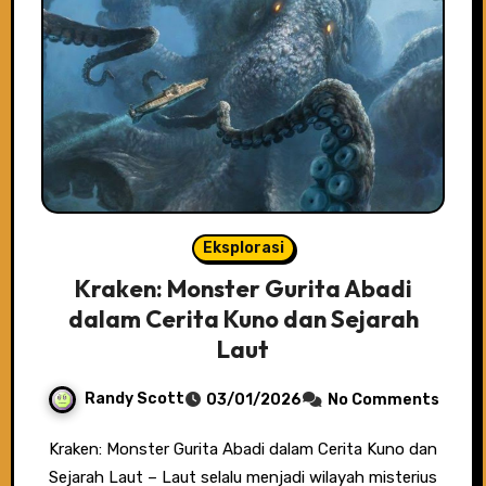
Eksplorasi
Kraken: Monster Gurita Abadi
dalam Cerita Kuno dan Sejarah
Laut
Randy Scott
03/01/2026
No Comments
Kraken: Monster Gurita Abadi dalam Cerita Kuno dan
Sejarah Laut – Laut selalu menjadi wilayah misterius