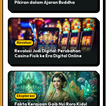
Pikiran dalam Ajaran Buddha
Revolusi
Revolusi Judi Digital: Perubahan
Casino Fisik ke Era Digital Online
Eksplorasi
Fakta Kerajaan Gaib Nyi Roro Kidul