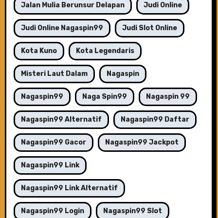
Jalan Mulia Berunsur Delapan
Judi Online
Judi Online Nagaspin99
Judi Slot Online
Kota Kuno
Kota Legendaris
Misteri Laut Dalam
Nagaspin
Nagaspin99
Naga Spin99
Nagaspin 99
Nagaspin99 Alternatif
Nagaspin99 Daftar
Nagaspin99 Gacor
Nagaspin99 Jackpot
Nagaspin99 Link
Nagaspin99 Link Alternatif
Nagaspin99 Login
Nagaspin99 Slot