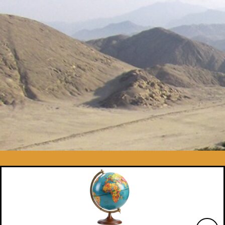
Skip
to
content