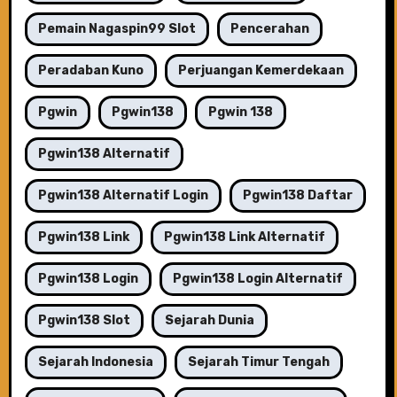
Pemain Nagaspin99 Slot
Pencerahan
Peradaban Kuno
Perjuangan Kemerdekaan
Pgwin
Pgwin138
Pgwin 138
Pgwin138 Alternatif
Pgwin138 Alternatif Login
Pgwin138 Daftar
Pgwin138 Link
Pgwin138 Link Alternatif
Pgwin138 Login
Pgwin138 Login Alternatif
Pgwin138 Slot
Sejarah Dunia
Sejarah Indonesia
Sejarah Timur Tengah