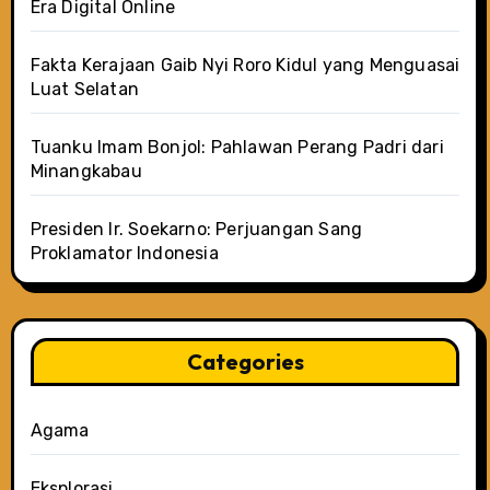
Era Digital Online
Fakta Kerajaan Gaib Nyi Roro Kidul yang Menguasai
Luat Selatan
Tuanku Imam Bonjol: Pahlawan Perang Padri dari
Minangkabau
Presiden Ir. Soekarno: Perjuangan Sang
Proklamator Indonesia
Categories
Agama
Eksplorasi