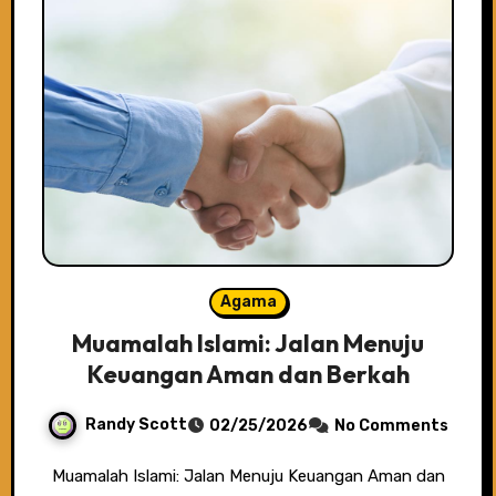
Agama
Muamalah Islami: Jalan Menuju
Keuangan Aman dan Berkah
Randy Scott
02/25/2026
No Comments
Muamalah Islami: Jalan Menuju Keuangan Aman dan