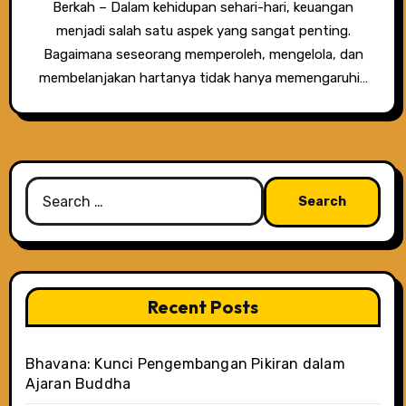
Berkah – Dalam kehidupan sehari-hari, keuangan
menjadi salah satu aspek yang sangat penting.
Bagaimana seseorang memperoleh, mengelola, dan
membelanjakan hartanya tidak hanya memengaruhi…
Search
for:
Recent Posts
Bhavana: Kunci Pengembangan Pikiran dalam
Ajaran Buddha