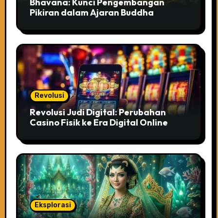
Bhavana: Kunci Pengembangan
Pikiran dalam Ajaran Buddha
Revolusi
Revolusi Judi Digital: Perubahan
Casino Fisik ke Era Digital Online
Eksplorasi