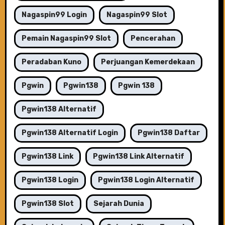
Nagaspin99 Login
Nagaspin99 Slot
Pemain Nagaspin99 Slot
Pencerahan
Peradaban Kuno
Perjuangan Kemerdekaan
Pgwin
Pgwin138
Pgwin 138
Pgwin138 Alternatif
Pgwin138 Alternatif Login
Pgwin138 Daftar
Pgwin138 Link
Pgwin138 Link Alternatif
Pgwin138 Login
Pgwin138 Login Alternatif
Pgwin138 Slot
Sejarah Dunia