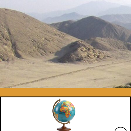
Skip
to
content