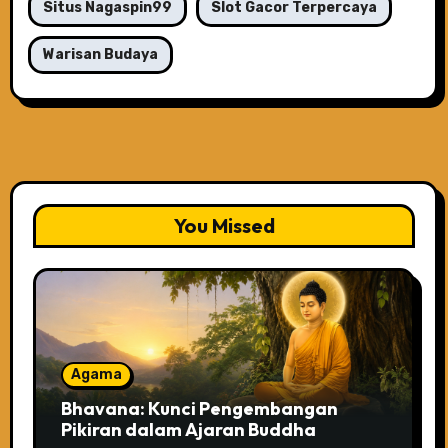
Situs Nagaspin99
Slot Gacor Terpercaya
Warisan Budaya
You Missed
Agama
Bhavana: Kunci Pengembangan
Pikiran dalam Ajaran Buddha