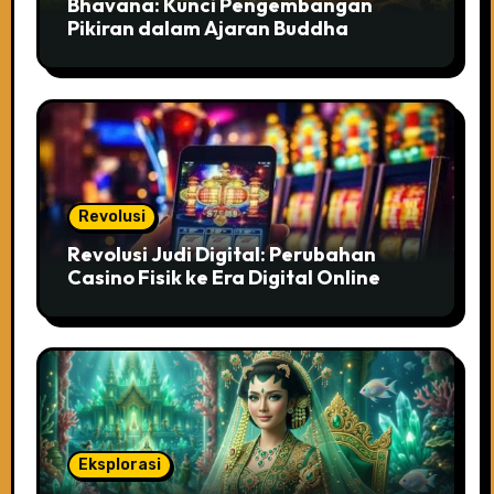
Bhavana: Kunci Pengembangan
Pikiran dalam Ajaran Buddha
Revolusi
Revolusi Judi Digital: Perubahan
Casino Fisik ke Era Digital Online
Eksplorasi