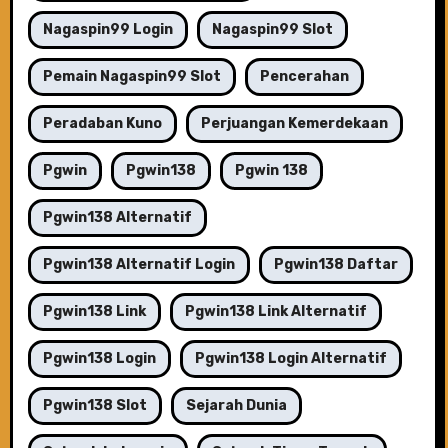
Nagaspin99 Login
Nagaspin99 Slot
Pemain Nagaspin99 Slot
Pencerahan
Peradaban Kuno
Perjuangan Kemerdekaan
Pgwin
Pgwin138
Pgwin 138
Pgwin138 Alternatif
Pgwin138 Alternatif Login
Pgwin138 Daftar
Pgwin138 Link
Pgwin138 Link Alternatif
Pgwin138 Login
Pgwin138 Login Alternatif
Pgwin138 Slot
Sejarah Dunia