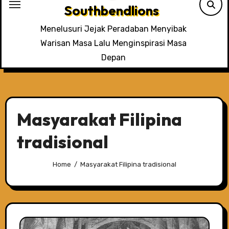
Southbendlions
Menelusuri Jejak Peradaban Menyibak
Warisan Masa Lalu Menginspirasi Masa
Depan
Masyarakat Filipina
tradisional
Home
Masyarakat Filipina tradisional