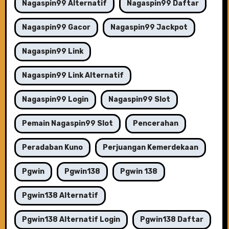
Nagaspin99 Alternatif
Nagaspin99 Daftar
Nagaspin99 Gacor
Nagaspin99 Jackpot
Nagaspin99 Link
Nagaspin99 Link Alternatif
Nagaspin99 Login
Nagaspin99 Slot
Pemain Nagaspin99 Slot
Pencerahan
Peradaban Kuno
Perjuangan Kemerdekaan
Pgwin
Pgwin138
Pgwin 138
Pgwin138 Alternatif
Pgwin138 Alternatif Login
Pgwin138 Daftar