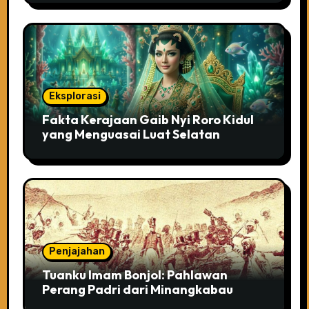
Eksplorasi
Fakta Kerajaan Gaib Nyi Roro Kidul
yang Menguasai Luat Selatan
Penjajahan
Tuanku Imam Bonjol: Pahlawan
Perang Padri dari Minangkabau