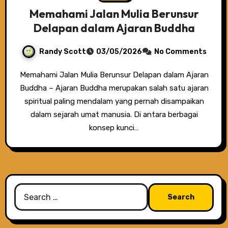
Memahami Jalan Mulia Berunsur
Delapan dalam Ajaran Buddha
Randy Scott
03/05/2026
No Comments
Memahami Jalan Mulia Berunsur Delapan dalam Ajaran
Buddha – Ajaran Buddha merupakan salah satu ajaran
spiritual paling mendalam yang pernah disampaikan
dalam sejarah umat manusia. Di antara berbagai
konsep kunci…
Search
for: