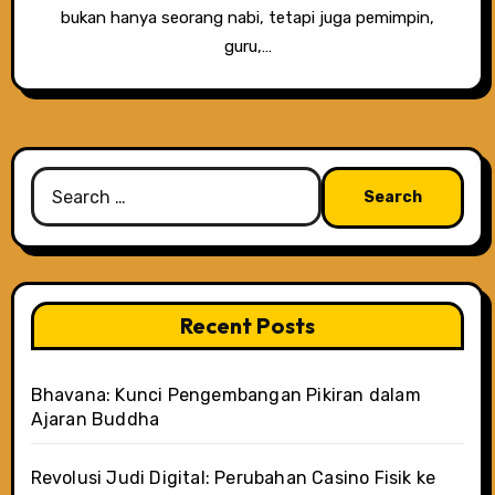
bukan hanya seorang nabi, tetapi juga pemimpin,
guru,…
Search
for:
Recent Posts
Bhavana: Kunci Pengembangan Pikiran dalam
Ajaran Buddha
Revolusi Judi Digital: Perubahan Casino Fisik ke