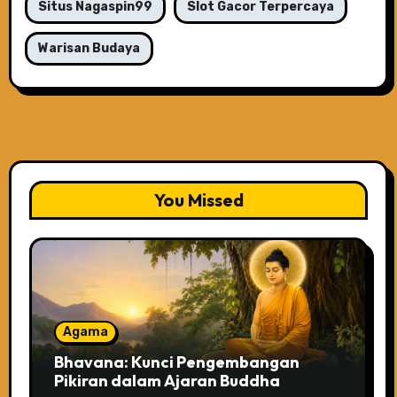
Situs Nagaspin99
Slot Gacor Terpercaya
Warisan Budaya
You Missed
Agama
Bhavana: Kunci Pengembangan
Pikiran dalam Ajaran Buddha