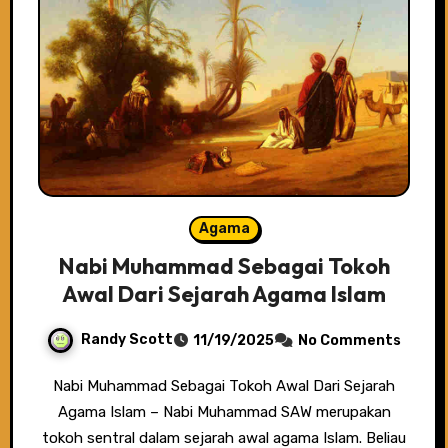
Agama
Nabi Muhammad Sebagai Tokoh
Awal Dari Sejarah Agama Islam
Randy Scott
11/19/2025
No Comments
Nabi Muhammad Sebagai Tokoh Awal Dari Sejarah
Agama Islam – Nabi Muhammad SAW merupakan
tokoh sentral dalam sejarah awal agama Islam. Beliau