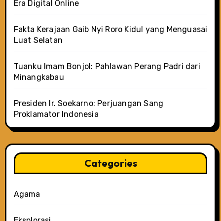
Era Digital Online
Fakta Kerajaan Gaib Nyi Roro Kidul yang Menguasai
Luat Selatan
Tuanku Imam Bonjol: Pahlawan Perang Padri dari
Minangkabau
Presiden Ir. Soekarno: Perjuangan Sang
Proklamator Indonesia
Categories
Agama
Eksplorasi