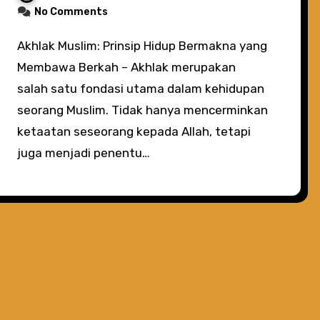
No Comments
Akhlak Muslim: Prinsip Hidup Bermakna yang
Membawa Berkah – Akhlak merupakan
salah satu fondasi utama dalam kehidupan
seorang Muslim. Tidak hanya mencerminkan
ketaatan seseorang kepada Allah, tetapi
juga menjadi penentu…