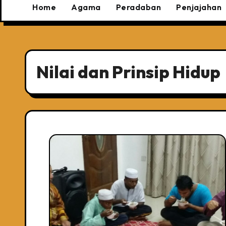
Home
Agama
Peradaban
Penjajahan
Nilai dan Prinsip Hidup