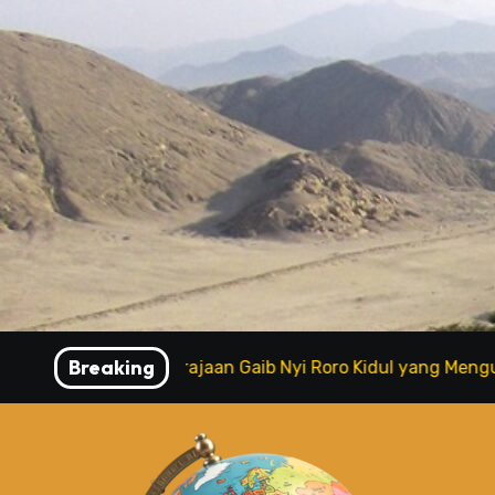
Skip
to
content
Breaking
Fakta Kerajaan Gaib Nyi Roro Kidul yang Menguasai Luat S