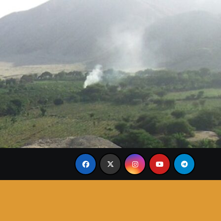
dari Minangkabau
Presiden Ir. Soekarno: Perjuangan 