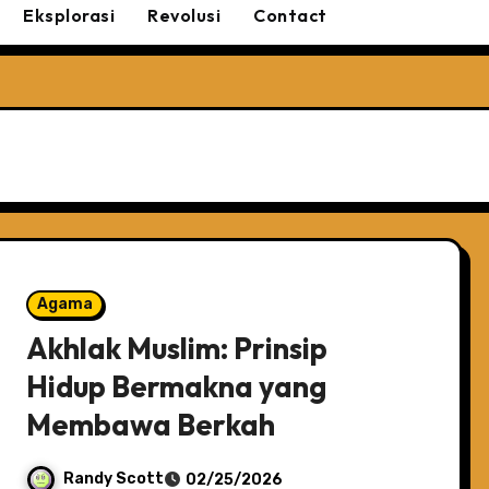
Eksplorasi
Revolusi
Contact
Agama
Akhlak Muslim: Prinsip
Hidup Bermakna yang
Membawa Berkah
Randy Scott
02/25/2026