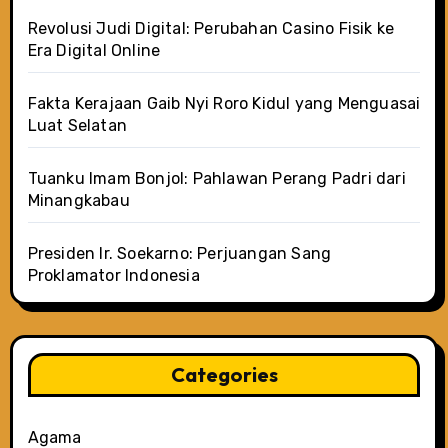
Revolusi Judi Digital: Perubahan Casino Fisik ke
Era Digital Online
Fakta Kerajaan Gaib Nyi Roro Kidul yang Menguasai
Luat Selatan
Tuanku Imam Bonjol: Pahlawan Perang Padri dari
Minangkabau
Presiden Ir. Soekarno: Perjuangan Sang
Proklamator Indonesia
Categories
Agama