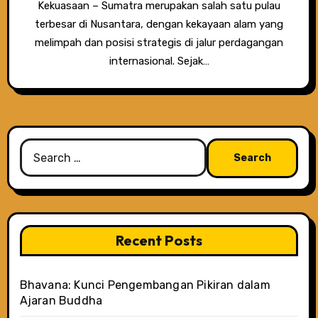
Kekuasaan – Sumatra merupakan salah satu pulau
terbesar di Nusantara, dengan kekayaan alam yang
melimpah dan posisi strategis di jalur perdagangan
internasional. Sejak…
Search
for:
Recent Posts
Bhavana: Kunci Pengembangan Pikiran dalam
Ajaran Buddha