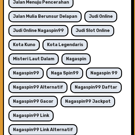
Jalan Menuju Pencerahan
Jalan Mulia Berunsur Delapan
Judi Online
Judi Online Nagaspin99
Judi Slot Online
Kota Kuno
Kota Legendaris
Misteri Laut Dalam
Nagaspin
Nagaspin99
Naga Spin99
Nagaspin 99
Nagaspin99 Alternatif
Nagaspin99 Daftar
Nagaspin99 Gacor
Nagaspin99 Jackpot
Nagaspin99 Link
Nagaspin99 Link Alternatif