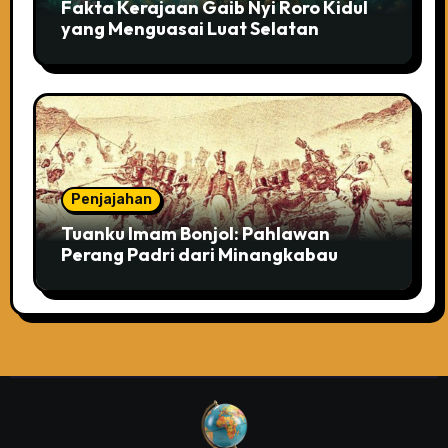
Fakta Kerajaan Gaib Nyi Roro Kidul
yang Menguasai Luat Selatan
Penjajahan
Tuanku Imam Bonjol: Pahlawan
Perang Padri dari Minangkabau