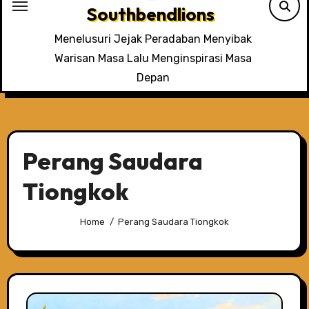
Southbendlions
Menelusuri Jejak Peradaban Menyibak
Warisan Masa Lalu Menginspirasi Masa
Depan
Perang Saudara
Tiongkok
Home
Perang Saudara Tiongkok