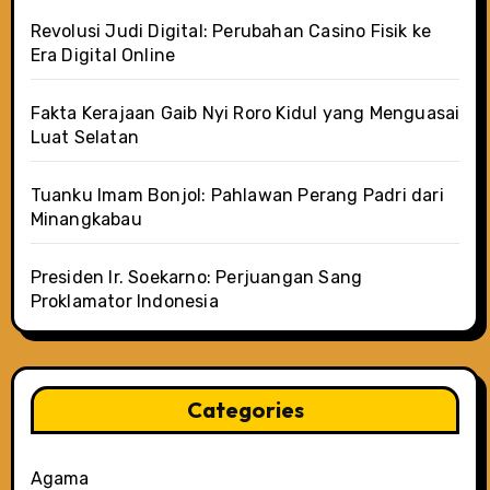
Revolusi Judi Digital: Perubahan Casino Fisik ke
Era Digital Online
Fakta Kerajaan Gaib Nyi Roro Kidul yang Menguasai
Luat Selatan
Tuanku Imam Bonjol: Pahlawan Perang Padri dari
Minangkabau
Presiden Ir. Soekarno: Perjuangan Sang
Proklamator Indonesia
Categories
Agama