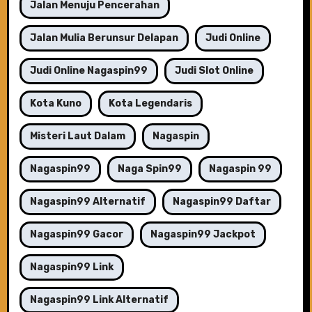
Jalan Menuju Pencerahan
Jalan Mulia Berunsur Delapan
Judi Online
Judi Online Nagaspin99
Judi Slot Online
Kota Kuno
Kota Legendaris
Misteri Laut Dalam
Nagaspin
Nagaspin99
Naga Spin99
Nagaspin 99
Nagaspin99 Alternatif
Nagaspin99 Daftar
Nagaspin99 Gacor
Nagaspin99 Jackpot
Nagaspin99 Link
Nagaspin99 Link Alternatif