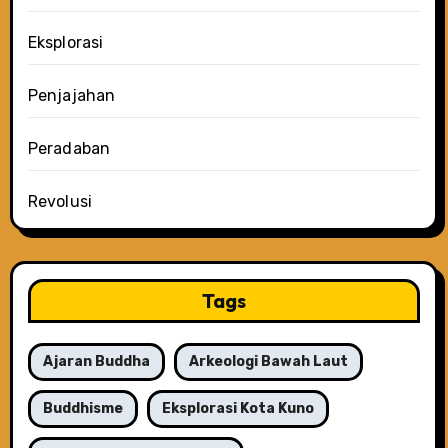
Eksplorasi
Penjajahan
Peradaban
Revolusi
Tags
Ajaran Buddha
Arkeologi Bawah Laut
Buddhisme
Eksplorasi Kota Kuno