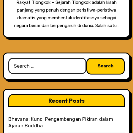
Rakyat Tiongkok – Sejarah Tiongkok adalah kisah
panjang yang penuh dengan peristiwa-peristiwa
dramatis yang membentuk identitasnya sebagai
negara besar dan berpengaruh di dunia. Salah satu…
Search
for:
Recent Posts
Bhavana: Kunci Pengembangan Pikiran dalam
Ajaran Buddha