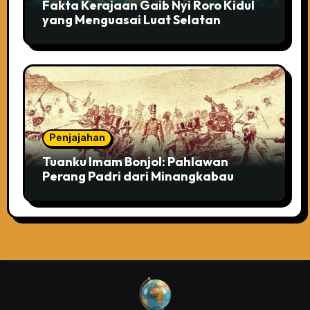
Fakta Kerajaan Gaib Nyi Roro Kidul
yang Menguasai Luat Selatan
Penjajahan
Tuanku Imam Bonjol: Pahlawan
Perang Padri dari Minangkabau