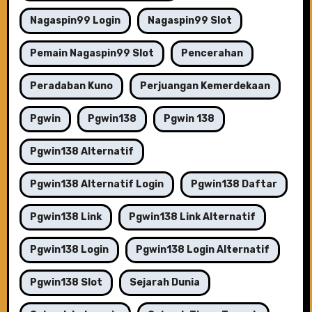
Nagaspin99 Login
Nagaspin99 Slot
Pemain Nagaspin99 Slot
Pencerahan
Peradaban Kuno
Perjuangan Kemerdekaan
Pgwin
Pgwin138
Pgwin 138
Pgwin138 Alternatif
Pgwin138 Alternatif Login
Pgwin138 Daftar
Pgwin138 Link
Pgwin138 Link Alternatif
Pgwin138 Login
Pgwin138 Login Alternatif
Pgwin138 Slot
Sejarah Dunia