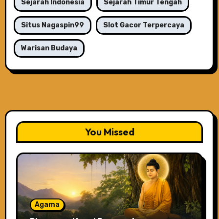
Sejarah Indonesia
Sejarah Timur Tengah
Situs Nagaspin99
Slot Gacor Terpercaya
Warisan Budaya
You Missed
Agama