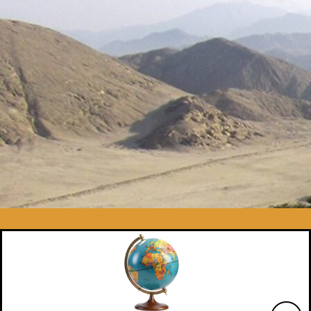
Skip
to
content