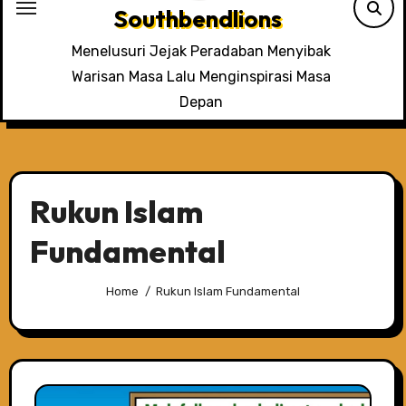
Southbendlions
Menelusuri Jejak Peradaban Menyibak
Warisan Masa Lalu Menginspirasi Masa
Depan
Rukun Islam
Fundamental
Home
Rukun Islam Fundamental