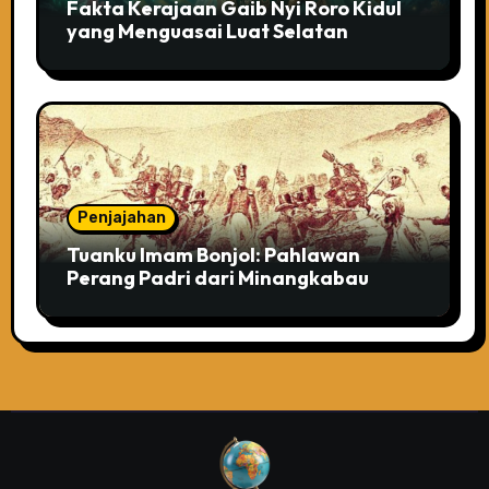
Fakta Kerajaan Gaib Nyi Roro Kidul
yang Menguasai Luat Selatan
Penjajahan
Tuanku Imam Bonjol: Pahlawan
Perang Padri dari Minangkabau