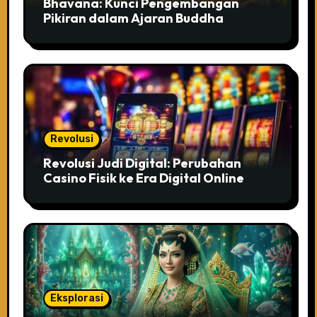
Bhavana: Kunci Pengembangan
Pikiran dalam Ajaran Buddha
Revolusi
Revolusi Judi Digital: Perubahan
Casino Fisik ke Era Digital Online
Eksplorasi