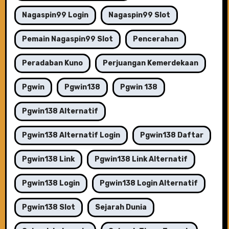
Nagaspin99 Login
Nagaspin99 Slot
Pemain Nagaspin99 Slot
Pencerahan
Peradaban Kuno
Perjuangan Kemerdekaan
Pgwin
Pgwin138
Pgwin 138
Pgwin138 Alternatif
Pgwin138 Alternatif Login
Pgwin138 Daftar
Pgwin138 Link
Pgwin138 Link Alternatif
Pgwin138 Login
Pgwin138 Login Alternatif
Pgwin138 Slot
Sejarah Dunia