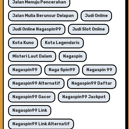
Jalan Menuju Pencerahan
Jalan Mulia Berunsur Delapan
Judi Online
Judi Online Nagaspin99
Judi Slot Online
Kota Kuno
Kota Legendaris
Misteri Laut Dalam
Nagaspin
Nagaspin99
Naga Spin99
Nagaspin 99
Nagaspin99 Alternatif
Nagaspin99 Daftar
Nagaspin99 Gacor
Nagaspin99 Jackpot
Nagaspin99 Link
Nagaspin99 Link Alternatif