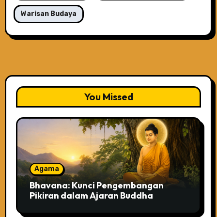
Warisan Budaya
You Missed
Agama
Bhavana: Kunci Pengembangan
Pikiran dalam Ajaran Buddha