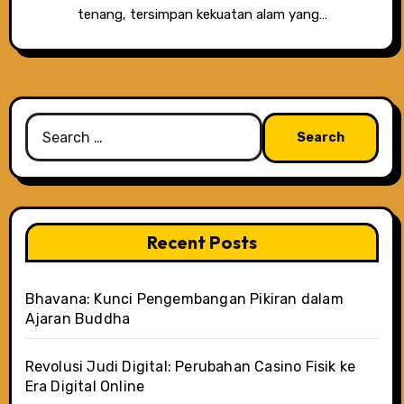
tenang, tersimpan kekuatan alam yang…
Search
for:
Recent Posts
Bhavana: Kunci Pengembangan Pikiran dalam
Ajaran Buddha
Revolusi Judi Digital: Perubahan Casino Fisik ke
Era Digital Online