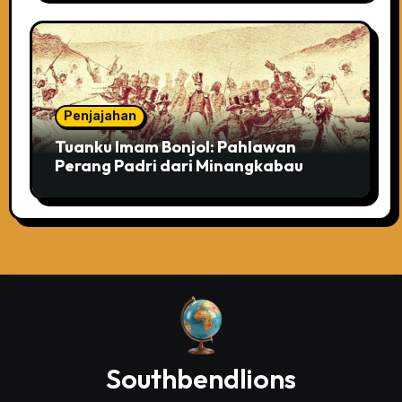
Penjajahan
Tuanku Imam Bonjol: Pahlawan
Perang Padri dari Minangkabau
Southbendlions