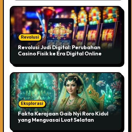
Revolusi
Revolusi Judi Digital: Perubahan
Casino Fisik ke Era Digital Online
Eksplorasi
Fakta Kerajaan Gaib Nyi Roro Kidul
yang Menguasai Luat Selatan