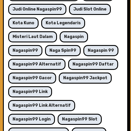
Judi Online Nagaspin99
Judi Slot Online
Kota Kuno
Kota Legendaris
Misteri Laut Dalam
Nagaspin
Nagaspin99
Naga Spin99
Nagaspin 99
Nagaspin99 Alternatif
Nagaspin99 Daftar
Nagaspin99 Gacor
Nagaspin99 Jackpot
Nagaspin99 Link
Nagaspin99 Link Alternatif
Nagaspin99 Login
Nagaspin99 Slot