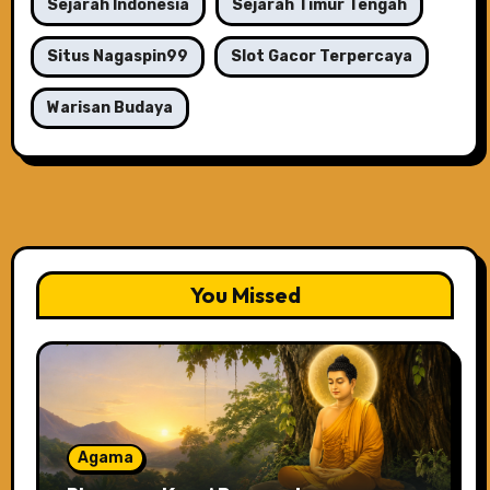
Sejarah Indonesia
Sejarah Timur Tengah
Situs Nagaspin99
Slot Gacor Terpercaya
Warisan Budaya
You Missed
Agama