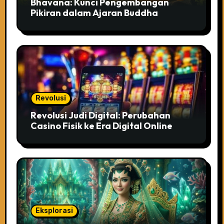
Bhavana: Kunci Pengembangan
Pikiran dalam Ajaran Buddha
Revolusi
Revolusi Judi Digital: Perubahan
Casino Fisik ke Era Digital Online
Eksplorasi