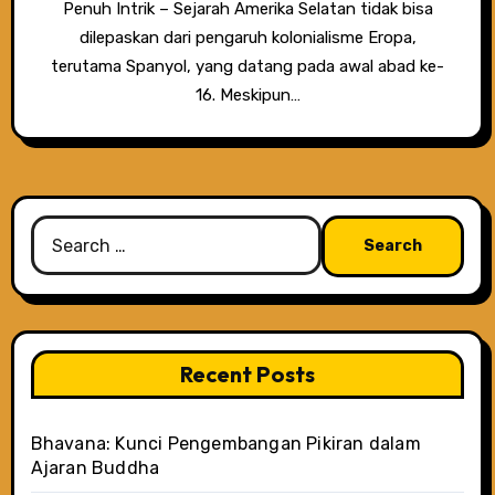
Penuh Intrik – Sejarah Amerika Selatan tidak bisa
dilepaskan dari pengaruh kolonialisme Eropa,
terutama Spanyol, yang datang pada awal abad ke-
16. Meskipun…
Search
for:
Recent Posts
Bhavana: Kunci Pengembangan Pikiran dalam
Ajaran Buddha