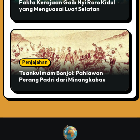
Fakta Kerajaan Gaib Nyi Roro Kidul
yang Menguasai Luat Selatan
Penjajahan
Tuanku Imam Bonjol: Pahlawan
Perang Padri dari Minangkabau