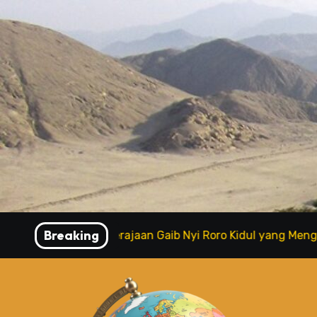
Skip
to
content
Breaking
Fakta Kerajaan Gaib Nyi Roro Kidul yang Menguasai Luat 