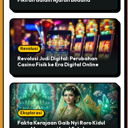
Revolusi
Revolusi Judi Digital: Perubahan
Casino Fisik ke Era Digital Online
Eksplorasi
Fakta Kerajaan Gaib Nyi Roro Kidul