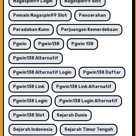
Nagaspin99 Login
Nagaspin99 Slot
Pemain Nagaspin99 Slot
Pencerahan
Peradaban Kuno
Perjuangan Kemerdekaan
Pgwin
Pgwin138
Pgwin 138
Pgwin138 Alternatif
Pgwin138 Alternatif Login
Pgwin138 Daftar
Pgwin138 Link
Pgwin138 Link Alternatif
Pgwin138 Login
Pgwin138 Login Alternatif
Pgwin138 Slot
Sejarah Dunia
Sejarah Indonesia
Sejarah Timur Tengah