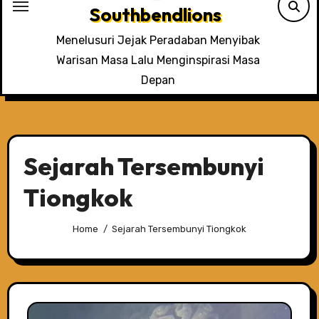
Southbendlions
Menelusuri Jejak Peradaban Menyibak
Warisan Masa Lalu Menginspirasi Masa
Depan
Sejarah Tersembunyi
Tiongkok
Home
Sejarah Tersembunyi Tiongkok