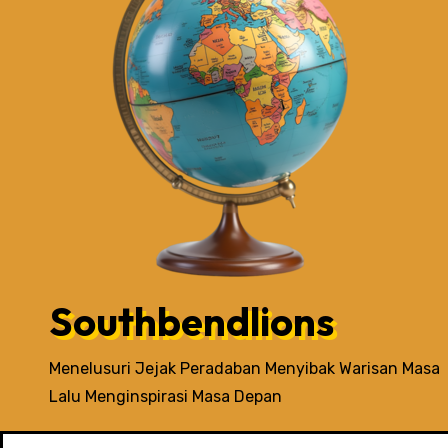
Southbendlions
Menelusuri Jejak Peradaban Menyibak Warisan Masa
Lalu Menginspirasi Masa Depan