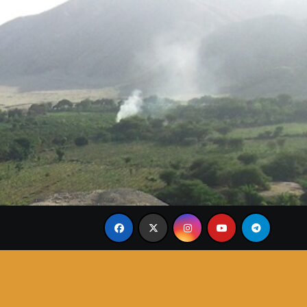
inangkabau
Presiden Ir. Soekarno: Perjuangan Sang P