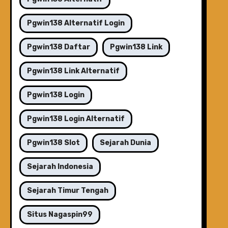
Pgwin138 Alternatif Login
Pgwin138 Daftar
Pgwin138 Link
Pgwin138 Link Alternatif
Pgwin138 Login
Pgwin138 Login Alternatif
Pgwin138 Slot
Sejarah Dunia
Sejarah Indonesia
Sejarah Timur Tengah
Situs Nagaspin99