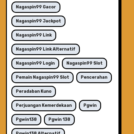
Nagaspin99 Gacor
Nagaspin99 Jackpot
Nagaspin99 Link
Nagaspin99 Link Alternatif
Nagaspin99 Login
Nagaspin99 Slot
Pemain Nagaspin99 Slot
Pencerahan
Peradaban Kuno
Perjuangan Kemerdekaan
Pgwin
Pgwin138
Pgwin 138
Pgwin138 Alternatif