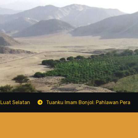
n
Tuanku Imam Bonjol: Pahlawan Perang Padri dari M