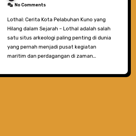
No Comments
Lothal: Cerita Kota Pelabuhan Kuno yang
Hilang dalam Sejarah – Lothal adalah salah
satu situs arkeologi paling penting di dunia
yang pernah menjadi pusat kegiatan
maritim dan perdagangan di zaman…