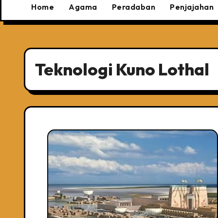
Home
Agama
Peradaban
Penjajahan
Teknologi Kuno Lothal