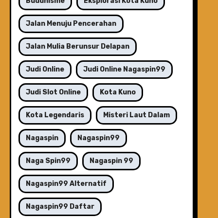
Buddhisme
Eksplorasi Kota Kuno
Jalan Menuju Pencerahan
Jalan Mulia Berunsur Delapan
Judi Online
Judi Online Nagaspin99
Judi Slot Online
Kota Kuno
Kota Legendaris
Misteri Laut Dalam
Nagaspin
Nagaspin99
Naga Spin99
Nagaspin 99
Nagaspin99 Alternatif
Nagaspin99 Daftar