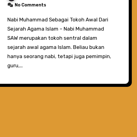
No Comments
Nabi Muhammad Sebagai Tokoh Awal Dari
Sejarah Agama Islam – Nabi Muhammad
SAW merupakan tokoh sentral dalam
sejarah awal agama Islam. Beliau bukan
hanya seorang nabi, tetapi juga pemimpin,
guru,…