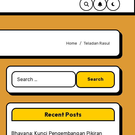
Home
Teladan Rasul
Search
for:
Recent Posts
Bhavana: Kunci Pengembangan Pikiran