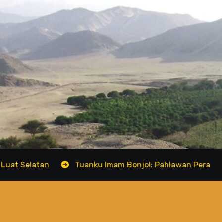
atan
Tuanku Imam Bonjol: Pahlawan Perang Padri da