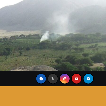
ri Minangkabau
Presiden Ir. Soekarno: Perjuangan Sa