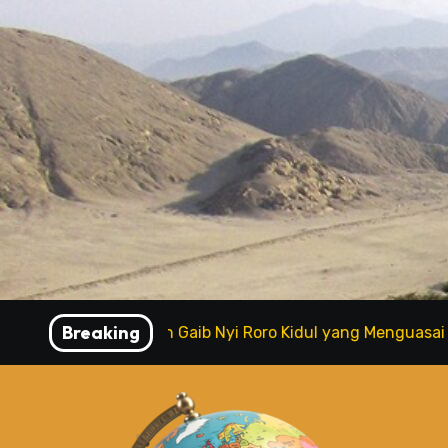
Skip
to
content
Breaking
ta Kerajaan Gaib Nyi Roro Kidul yang Menguasai Luat Selat