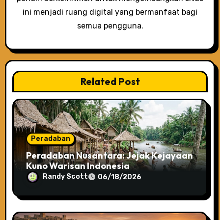
n
ini menjadi ruang digital yang bermanfaat bagi
semua pengguna.
Related Post
Peradaban
Peradaban Nusantara: Jejak Kejayaan
Kuno Warisan Indonesia
Randy Scott
06/18/2026