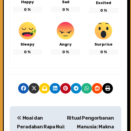
Happy
Sad
Excited
0
%
0
%
0
%
Sleepy
Angry
Surprise
0
%
0
%
0
%
P
Moai dan
Ritual Pengorbanan
o
Peradaban Rapa Nui:
Manusia: Makna