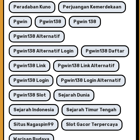
Peradaban Kuno
Perjuangan Kemerdekaan
Pgwin
Pgwin138
Pgwin 138
Pgwin138 Alternatif
Pgwin138 Alternatif Login
Pgwin138 Daftar
Pgwin138 Link
Pgwin138 Link Alternatif
Pgwin138 Login
Pgwin138 Login Alternatif
Pgwin138 Slot
Sejarah Dunia
Sejarah Indonesia
Sejarah Timur Tengah
Situs Nagaspin99
Slot Gacor Terpercaya
Warisan Budaya