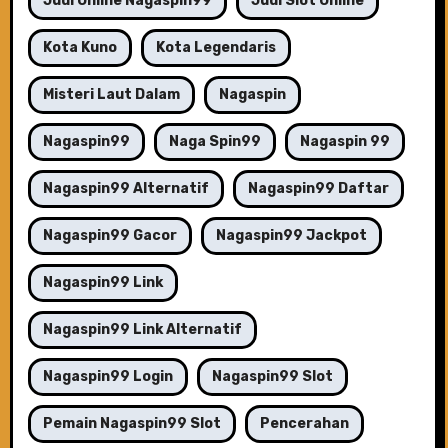
Judi Online Nagaspin99
Judi Slot Online
Kota Kuno
Kota Legendaris
Misteri Laut Dalam
Nagaspin
Nagaspin99
Naga Spin99
Nagaspin 99
Nagaspin99 Alternatif
Nagaspin99 Daftar
Nagaspin99 Gacor
Nagaspin99 Jackpot
Nagaspin99 Link
Nagaspin99 Link Alternatif
Nagaspin99 Login
Nagaspin99 Slot
Pemain Nagaspin99 Slot
Pencerahan