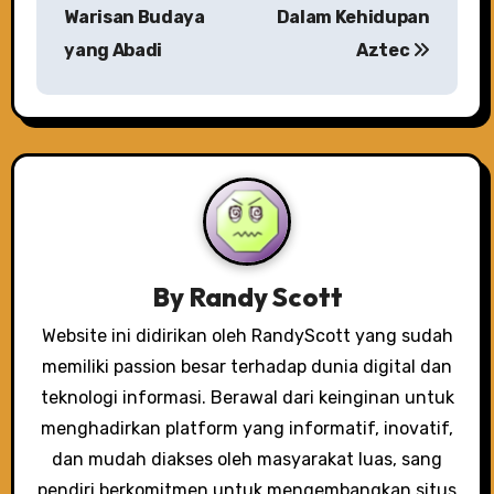
s
Warisan Budaya
Dalam Kehidupan
yang Abadi
Aztec
t
n
a
v
i
g
By
Randy Scott
a
Website ini didirikan oleh RandyScott yang sudah
memiliki passion besar terhadap dunia digital dan
t
teknologi informasi. Berawal dari keinginan untuk
i
menghadirkan platform yang informatif, inovatif,
o
dan mudah diakses oleh masyarakat luas, sang
pendiri berkomitmen untuk mengembangkan situs