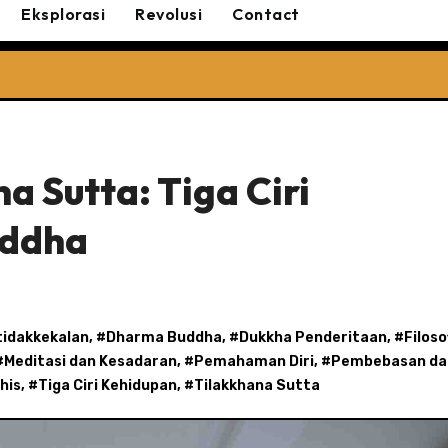
Eksplorasi
Revolusi
Contact
a Sutta: Tiga Ciri
uddha
tidakkekalan
, #
Dharma Buddha
, #
Dukkha Penderitaan
, #
Filoso
#
Meditasi dan Kesadaran
, #
Pemahaman Diri
, #
Pembebasan da
his
, #
Tiga Ciri Kehidupan
, #
Tilakkhana Sutta