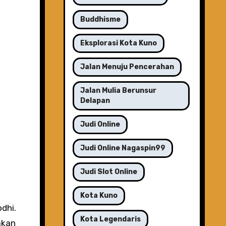
Buddhisme
Eksplorasi Kota Kuno
Jalan Menuju Pencerahan
Jalan Mulia Berunsur
Delapan
Judi Online
Judi Online Nagaspin99
Judi Slot Online
Kota Kuno
dhi.
Kota Legendaris
akan