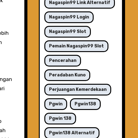
ik
Nagaspin99 Link Alternatif
Nagaspin99 Login
Nagaspin99 Slot
ebih
n
Pemain Nagaspin99 Slot
Pencerahan
Peradaban Kuno
engan
ri
Perjuangan Kemerdekaan
u
Pgwin
Pgwin138
Pgwin 138
p
bah
Pgwin138 Alternatif