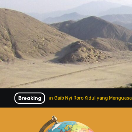
Skip
to
content
Breaking
a Kerajaan Gaib Nyi Roro Kidul yang Menguasai Luat Selatan