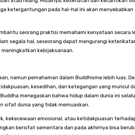
h atau hilang. Misalnya, kesehatan dan kecantikan fis
gga ketergantungan pada hal-hal ini akan menyebabkan
mbantu seorang praktisi memahami kenyataan secara l
lam segala hal, seseorang dapat mengurangi keterikata
 meningkatkan kebijaksanaan.
taan, namun pemahaman dalam Buddhisme lebih luas. D
idakpuasan, kesedihan, dan ketegangan yang muncul da
. Buddha menegaskan bahwa hidup dalam dunia ini selal
 sifat dunia yang tidak memuaskan.
sik, kekecewaan emosional, atau ketidakpuasan terhada
gkan bersifat sementara dan pada akhirnya bisa beru