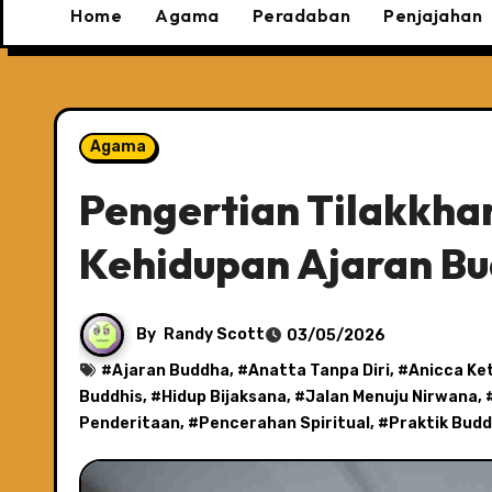
Home
Agama
Peradaban
Penjajahan
Agama
Pengertian Tilakkhan
Kehidupan Ajaran B
By
Randy Scott
03/05/2026
#
Ajaran Buddha
, #
Anatta Tanpa Diri
, #
Anicca Ke
Buddhis
, #
Hidup Bijaksana
, #
Jalan Menuju Nirwana
, 
Penderitaan
, #
Pencerahan Spiritual
, #
Praktik Budd