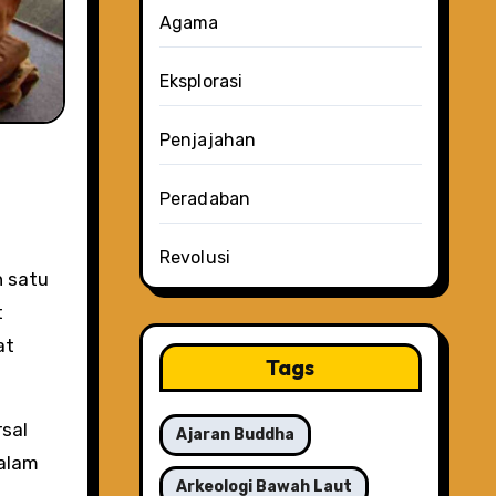
Agama
Eksplorasi
Penjajahan
Peradaban
Revolusi
h satu
t
at
Tags
rsal
Ajaran Buddha
dalam
Arkeologi Bawah Laut