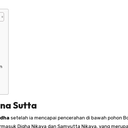
n
a
na Sutta
ddha
setelah ia mencapai pencerahan di bawah pohon Bo
termasuk Digha Nikaya dan Samyutta Nikaya, yang merup