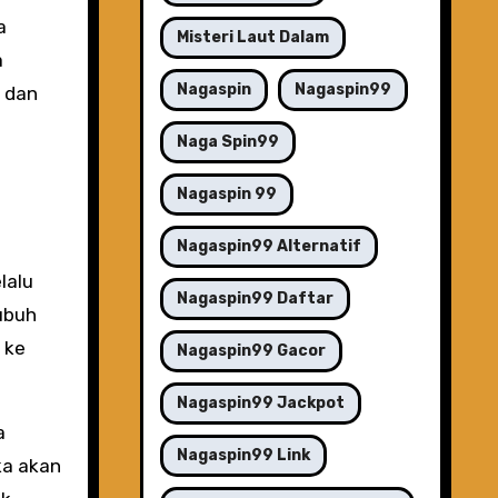
a
Misteri Laut Dalam
a
Nagaspin
Nagaspin99
n dan
Naga Spin99
Nagaspin 99
Nagaspin99 Alternatif
lalu
Nagaspin99 Daftar
ubuh
 ke
Nagaspin99 Gacor
Nagaspin99 Jackpot
a
Nagaspin99 Link
ka akan