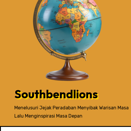
Southbendlions
Menelusuri Jejak Peradaban Menyibak Warisan Masa
Lalu Menginspirasi Masa Depan