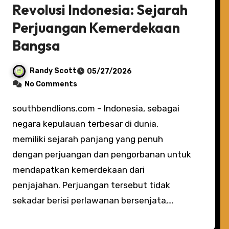
Revolusi Indonesia: Sejarah
Perjuangan Kemerdekaan
Bangsa
Randy Scott
05/27/2026
No Comments
southbendlions.com – Indonesia, sebagai
negara kepulauan terbesar di dunia,
memiliki sejarah panjang yang penuh
dengan perjuangan dan pengorbanan untuk
mendapatkan kemerdekaan dari
penjajahan. Perjuangan tersebut tidak
sekadar berisi perlawanan bersenjata,…