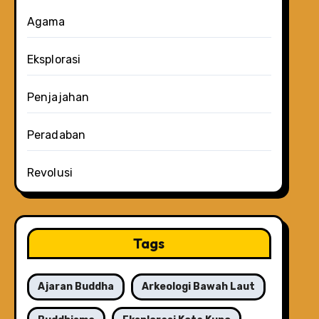
Agama
Eksplorasi
Penjajahan
Peradaban
Revolusi
Tags
Ajaran Buddha
Arkeologi Bawah Laut