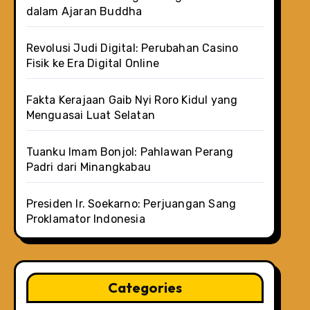
dalam Ajaran Buddha
Revolusi Judi Digital: Perubahan Casino
Fisik ke Era Digital Online
Fakta Kerajaan Gaib Nyi Roro Kidul yang
Menguasai Luat Selatan
Tuanku Imam Bonjol: Pahlawan Perang
Padri dari Minangkabau
Presiden Ir. Soekarno: Perjuangan Sang
Proklamator Indonesia
Categories