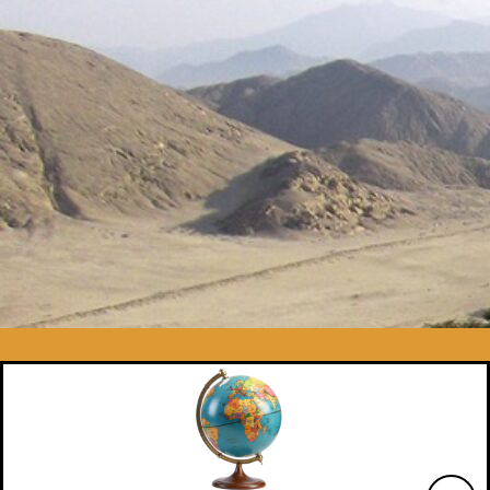
Skip
to
content