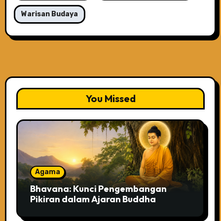
Warisan Budaya
You Missed
Agama
Bhavana: Kunci Pengembangan
Pikiran dalam Ajaran Buddha