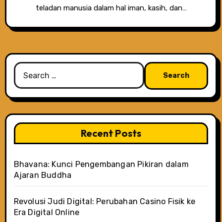
teladan manusia dalam hal iman, kasih, dan…
Search
for:
Recent Posts
Bhavana: Kunci Pengembangan Pikiran dalam
Ajaran Buddha
Revolusi Judi Digital: Perubahan Casino Fisik ke
Era Digital Online