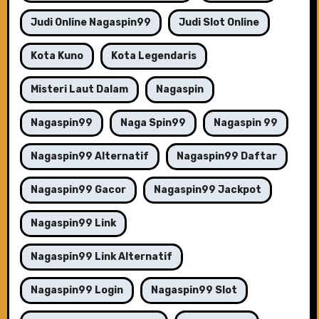
Judi Online Nagaspin99
Judi Slot Online
Kota Kuno
Kota Legendaris
Misteri Laut Dalam
Nagaspin
Nagaspin99
Naga Spin99
Nagaspin 99
Nagaspin99 Alternatif
Nagaspin99 Daftar
Nagaspin99 Gacor
Nagaspin99 Jackpot
Nagaspin99 Link
Nagaspin99 Link Alternatif
Nagaspin99 Login
Nagaspin99 Slot