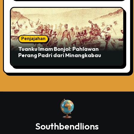
Penjajahan
Tuanku Imam Bonjol: Pahlawan
Perang Padri dari Minangkabau
Southbendlions