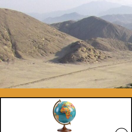
Skip
to
content