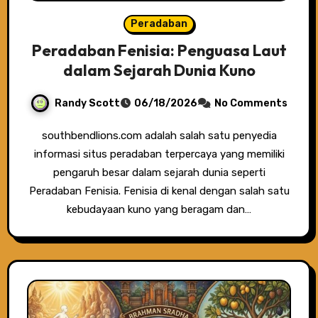
Peradaban
Peradaban Fenisia: Penguasa Laut
dalam Sejarah Dunia Kuno
Randy Scott
06/18/2026
No Comments
southbendlions.com adalah salah satu penyedia
informasi situs peradaban terpercaya yang memiliki
pengaruh besar dalam sejarah dunia seperti
Peradaban Fenisia. Fenisia di kenal dengan salah satu
kebudayaan kuno yang beragam dan…