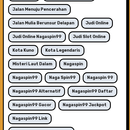
Jalan Menuju Pencerahan
Jalan Mulia Berunsur Delapan
Judi Online
Judi Online Nagaspin99
Judi Slot Online
Kota Kuno
Kota Legendaris
Misteri Laut Dalam
Nagaspin
Nagaspin99
Naga Spin99
Nagaspin 99
Nagaspin99 Alternatif
Nagaspin99 Daftar
Nagaspin99 Gacor
Nagaspin99 Jackpot
Nagaspin99 Link