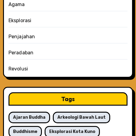
Agama
Eksplorasi
Penjajahan
Peradaban
Revolusi
Tags
Ajaran Buddha
Arkeologi Bawah Laut
Buddhisme
Eksplorasi Kota Kuno