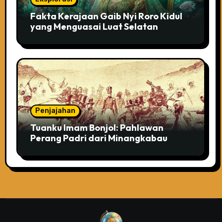
Fakta Kerajaan Gaib Nyi Roro Kidul
yang Menguasai Luat Selatan
Penjajahan
Tuanku Imam Bonjol: Pahlawan
Perang Padri dari Minangkabau