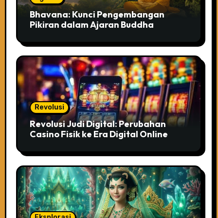
Bhavana: Kunci Pengembangan
Pikiran dalam Ajaran Buddha
Revolusi
Revolusi Judi Digital: Perubahan
Casino Fisik ke Era Digital Online
Eksplorasi