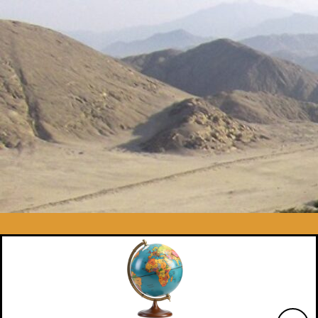
Skip
to
content