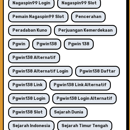
Nagaspin99 Login
Nagaspin99 Slot
Pemain Nagaspin99 Slot
Pencerahan
Peradaban Kuno
Perjuangan Kemerdekaan
Pgwin
Pgwin138
Pgwin 138
Pgwin138 Alternatif
Pgwin138 Alternatif Login
Pgwin138 Daftar
Pgwin138 Link
Pgwin138 Link Alternatif
Pgwin138 Login
Pgwin138 Login Alternatif
Pgwin138 Slot
Sejarah Dunia
Sejarah Indonesia
Sejarah Timur Tengah