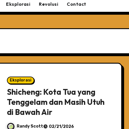
Eksplorasi
Revolusi
Contact
Eksplorasi
Shicheng: Kota Tua yang
Tenggelam dan Masih Utuh
di Bawah Air
Randy Scott
02/21/2026