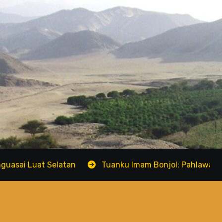
t Selatan
Tuanku Imam Bonjol: Pahlawan Perang Padr