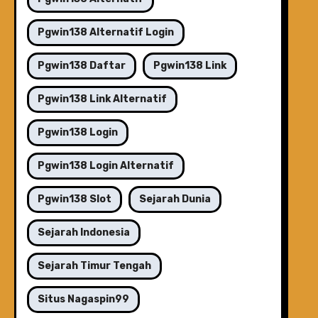
Pgwin138 Alternatif Login
Pgwin138 Daftar
Pgwin138 Link
Pgwin138 Link Alternatif
Pgwin138 Login
Pgwin138 Login Alternatif
Pgwin138 Slot
Sejarah Dunia
Sejarah Indonesia
Sejarah Timur Tengah
Situs Nagaspin99