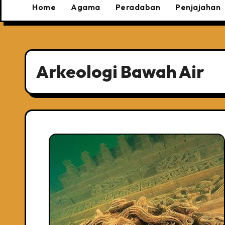
Home
Agama
Peradaban
Penjajahan
Arkeologi Bawah Air