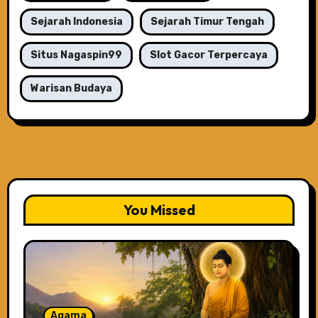
Sejarah Indonesia
Sejarah Timur Tengah
Situs Nagaspin99
Slot Gacor Terpercaya
Warisan Budaya
You Missed
Agama