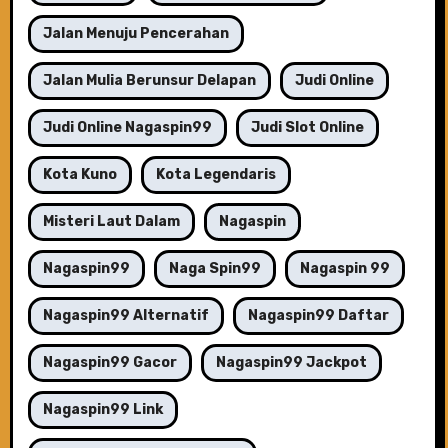
Jalan Menuju Pencerahan
Jalan Mulia Berunsur Delapan
Judi Online
Judi Online Nagaspin99
Judi Slot Online
Kota Kuno
Kota Legendaris
Misteri Laut Dalam
Nagaspin
Nagaspin99
Naga Spin99
Nagaspin 99
Nagaspin99 Alternatif
Nagaspin99 Daftar
Nagaspin99 Gacor
Nagaspin99 Jackpot
Nagaspin99 Link