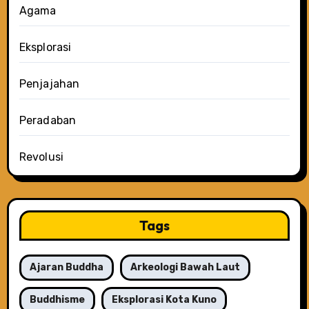
Agama
Eksplorasi
Penjajahan
Peradaban
Revolusi
Tags
Ajaran Buddha
Arkeologi Bawah Laut
Buddhisme
Eksplorasi Kota Kuno