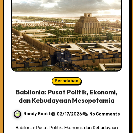
Peradaban
Babilonia: Pusat Politik, Ekonomi,
dan Kebudayaan Mesopotamia
Randy Scott
02/17/2026
No Comments
Babilonia: Pusat Politik, Ekonomi, dan Kebudayaan