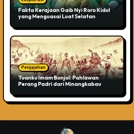
Fakta Kerajaan Gaib Nyi Roro Kidul
yang Menguasai Luat Selatan
Penjajahan
Tuanku Imam Bonjol: Pahlawan
Perang Padri dari Minangkabau