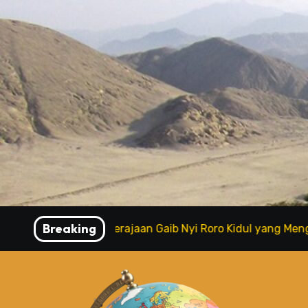
Skip
to
content
Breaking
Fakta Kerajaan Gaib Nyi Roro Kidul yang Menguasai Luat