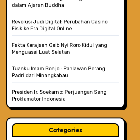
dalam Ajaran Buddha
Revolusi Judi Digital: Perubahan Casino
Fisik ke Era Digital Online
Fakta Kerajaan Gaib Nyi Roro Kidul yang
Menguasai Luat Selatan
Tuanku Imam Bonjol: Pahlawan Perang
Padri dari Minangkabau
Presiden Ir. Soekarno: Perjuangan Sang
Proklamator Indonesia
Categories