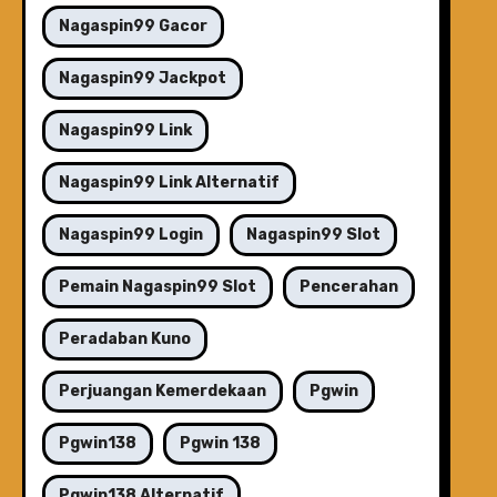
Nagaspin99 Gacor
Nagaspin99 Jackpot
Nagaspin99 Link
Nagaspin99 Link Alternatif
Nagaspin99 Login
Nagaspin99 Slot
Pemain Nagaspin99 Slot
Pencerahan
Peradaban Kuno
Perjuangan Kemerdekaan
Pgwin
Pgwin138
Pgwin 138
Pgwin138 Alternatif