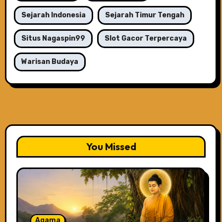
Sejarah Indonesia
Sejarah Timur Tengah
Situs Nagaspin99
Slot Gacor Terpercaya
Warisan Budaya
You Missed
Agama