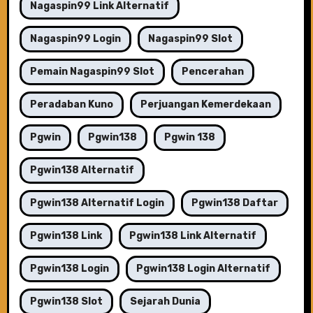
Nagaspin99 Link Alternatif
Nagaspin99 Login
Nagaspin99 Slot
Pemain Nagaspin99 Slot
Pencerahan
Peradaban Kuno
Perjuangan Kemerdekaan
Pgwin
Pgwin138
Pgwin 138
Pgwin138 Alternatif
Pgwin138 Alternatif Login
Pgwin138 Daftar
Pgwin138 Link
Pgwin138 Link Alternatif
Pgwin138 Login
Pgwin138 Login Alternatif
Pgwin138 Slot
Sejarah Dunia