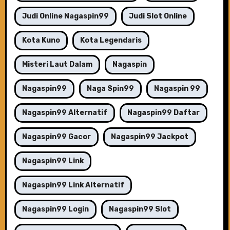
Judi Online Nagaspin99
Judi Slot Online
Kota Kuno
Kota Legendaris
Misteri Laut Dalam
Nagaspin
Nagaspin99
Naga Spin99
Nagaspin 99
Nagaspin99 Alternatif
Nagaspin99 Daftar
Nagaspin99 Gacor
Nagaspin99 Jackpot
Nagaspin99 Link
Nagaspin99 Link Alternatif
Nagaspin99 Login
Nagaspin99 Slot