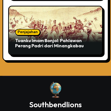
Penjajahan
Tuanku Imam Bonjol: Pahlawan
Perang Padri dari Minangkabau
Southbendlions