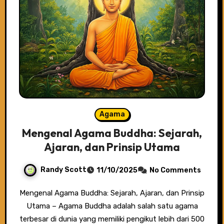
Agama
Mengenal Agama Buddha: Sejarah,
Ajaran, dan Prinsip Utama
Randy Scott
11/10/2025
No Comments
Mengenal Agama Buddha: Sejarah, Ajaran, dan Prinsip
Utama – Agama Buddha adalah salah satu agama
terbesar di dunia yang memiliki pengikut lebih dari 500