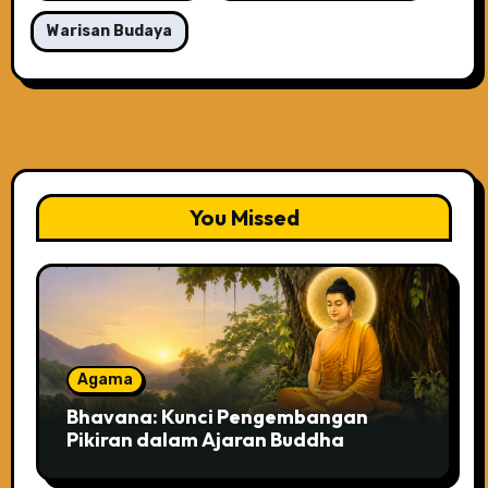
Warisan Budaya
You Missed
Agama
Bhavana: Kunci Pengembangan
Pikiran dalam Ajaran Buddha