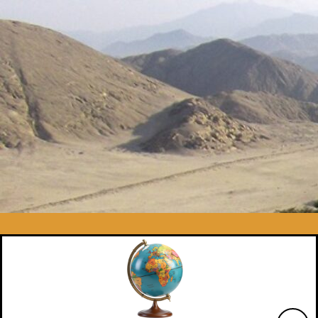
Skip
to
content