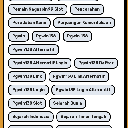
Pemain Nagaspin99 Slot
Pencerahan
Peradaban Kuno
Perjuangan Kemerdekaan
Pgwin
Pgwin138
Pgwin 138
Pgwin138 Alternatif
Pgwin138 Alternatif Login
Pgwin138 Daftar
Pgwin138 Link
Pgwin138 Link Alternatif
Pgwin138 Login
Pgwin138 Login Alternatif
Pgwin138 Slot
Sejarah Dunia
Sejarah Indonesia
Sejarah Timur Tengah