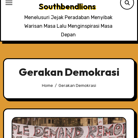
Southbendlions
Menelusuri Jejak Peradaban Menyibak
Warisan Masa Lalu Menginspirasi Masa
Depan
Gerakan Demokrasi
Home
Gerakan Demokrasi