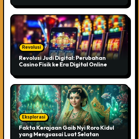
Revolusi
Revolusi Judi Digital: Perubahan
Casino Fisik ke Era Digital Online
Eksplorasi
Fakta Kerajaan Gaib Nyi Roro Kidul
yang Menguasai Luat Selatan