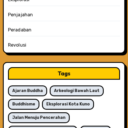
Penjajahan
Peradaban
Revolusi
Tags
Ajaran Buddha
Arkeologi Bawah Laut
Buddhisme
Eksplorasi Kota Kuno
Jalan Menuju Pencerahan