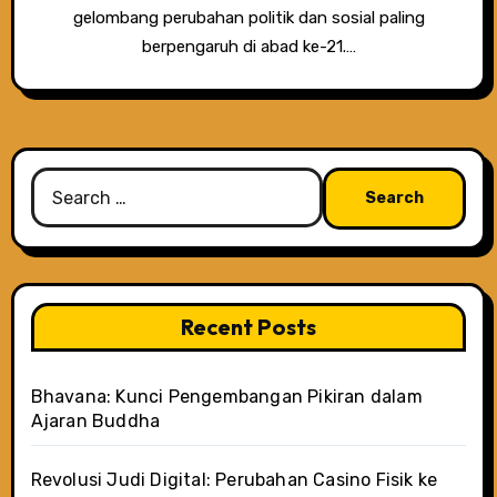
gelombang perubahan politik dan sosial paling
berpengaruh di abad ke-21.…
Search
for:
Recent Posts
Bhavana: Kunci Pengembangan Pikiran dalam
Ajaran Buddha
Revolusi Judi Digital: Perubahan Casino Fisik ke