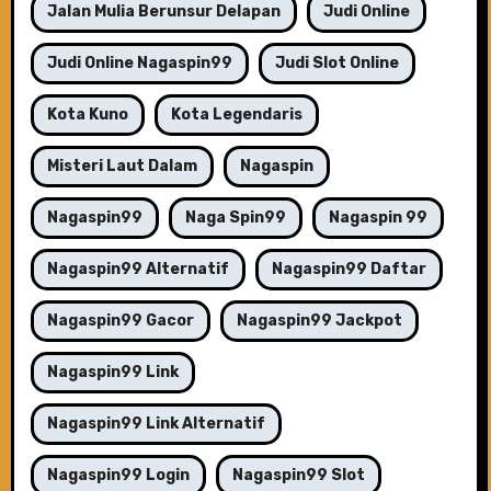
Jalan Mulia Berunsur Delapan
Judi Online
Judi Online Nagaspin99
Judi Slot Online
Kota Kuno
Kota Legendaris
Misteri Laut Dalam
Nagaspin
Nagaspin99
Naga Spin99
Nagaspin 99
Nagaspin99 Alternatif
Nagaspin99 Daftar
Nagaspin99 Gacor
Nagaspin99 Jackpot
Nagaspin99 Link
Nagaspin99 Link Alternatif
Nagaspin99 Login
Nagaspin99 Slot