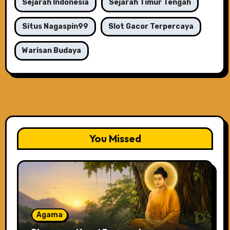
Sejarah Indonesia
Sejarah Timur Tengah
Situs Nagaspin99
Slot Gacor Terpercaya
Warisan Budaya
You Missed
Agama