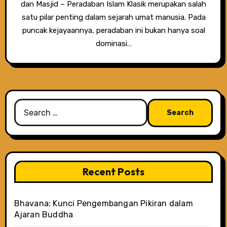
dan Masjid – Peradaban Islam Klasik merupakan salah
satu pilar penting dalam sejarah umat manusia. Pada
puncak kejayaannya, peradaban ini bukan hanya soal
dominasi…
Search
for:
Recent Posts
Bhavana: Kunci Pengembangan Pikiran dalam
Ajaran Buddha