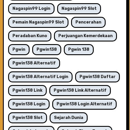
Nagaspin99 Login
Nagaspin99 Slot
Pemain Nagaspin99 Slot
Pencerahan
Peradaban Kuno
Perjuangan Kemerdekaan
Pgwin
Pgwin138
Pgwin 138
Pgwin138 Alternatif
Pgwin138 Alternatif Login
Pgwin138 Daftar
Pgwin138 Link
Pgwin138 Link Alternatif
Pgwin138 Login
Pgwin138 Login Alternatif
Pgwin138 Slot
Sejarah Dunia