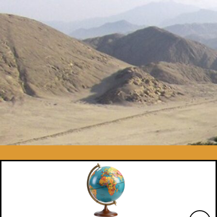
Skip
to
content