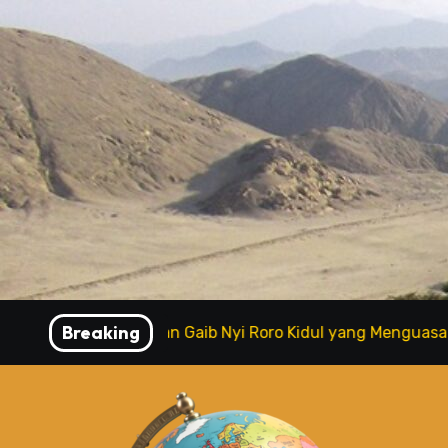
Skip
to
content
Breaking
kta Kerajaan Gaib Nyi Roro Kidul yang Menguasai Luat Selat