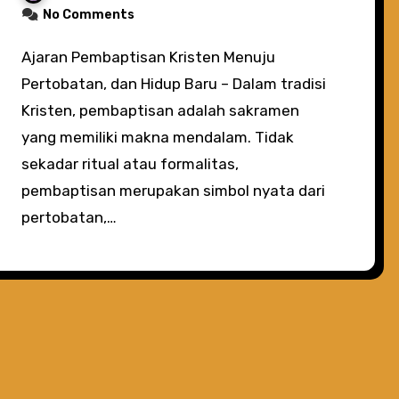
No Comments
Ajaran Pembaptisan Kristen Menuju
Pertobatan, dan Hidup Baru – Dalam tradisi
Kristen, pembaptisan adalah sakramen
yang memiliki makna mendalam. Tidak
sekadar ritual atau formalitas,
pembaptisan merupakan simbol nyata dari
pertobatan,…