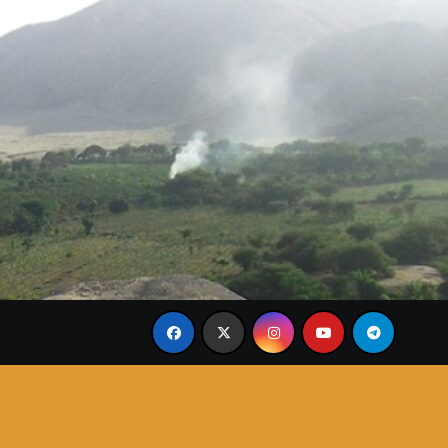
 Minangkabau
Presiden Ir. Soekarno: Perjuangan Sang 