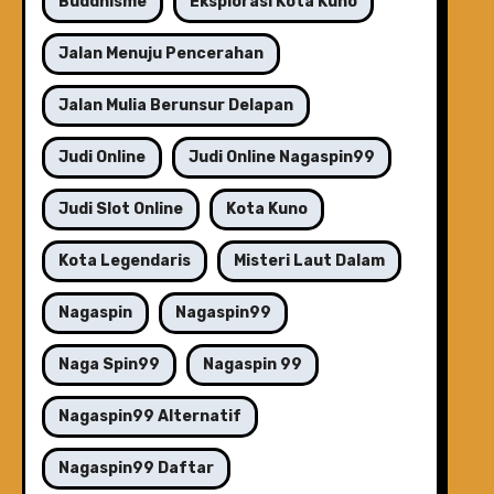
Buddhisme
Eksplorasi Kota Kuno
Jalan Menuju Pencerahan
Jalan Mulia Berunsur Delapan
Judi Online
Judi Online Nagaspin99
Judi Slot Online
Kota Kuno
Kota Legendaris
Misteri Laut Dalam
Nagaspin
Nagaspin99
Naga Spin99
Nagaspin 99
Nagaspin99 Alternatif
Nagaspin99 Daftar