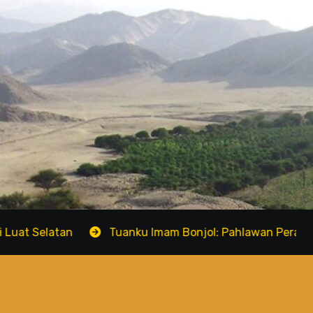
an
Tuanku Imam Bonjol: Pahlawan Perang Padri dari