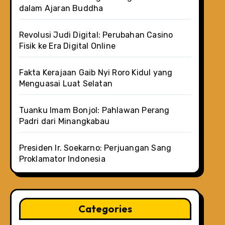
dalam Ajaran Buddha
Revolusi Judi Digital: Perubahan Casino
Fisik ke Era Digital Online
Fakta Kerajaan Gaib Nyi Roro Kidul yang
Menguasai Luat Selatan
Tuanku Imam Bonjol: Pahlawan Perang
Padri dari Minangkabau
Presiden Ir. Soekarno: Perjuangan Sang
Proklamator Indonesia
Categories