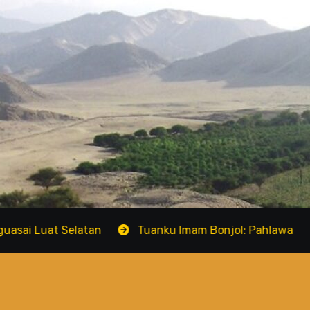
 Selatan
Tuanku Imam Bonjol: Pahlawan Perang Padri