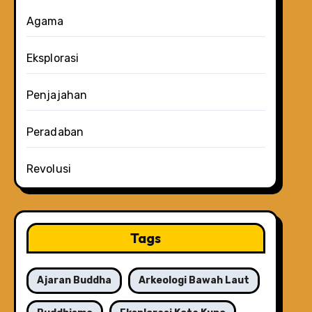
Agama
Eksplorasi
Penjajahan
Peradaban
Revolusi
Tags
Ajaran Buddha
Arkeologi Bawah Laut