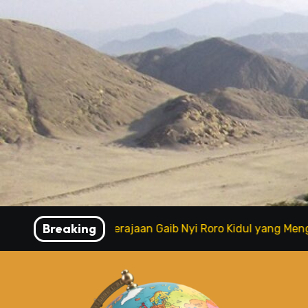
Skip
to
content
Breaking
Fakta Kerajaan Gaib Nyi Roro Kidul yang Menguasai Luat