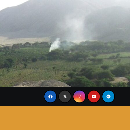
 dari Minangkabau
Presiden Ir. Soekarno: Perjuangan