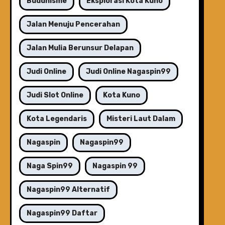
Buddhisme
Eksplorasi Kota Kuno
Jalan Menuju Pencerahan
Jalan Mulia Berunsur Delapan
Judi Online
Judi Online Nagaspin99
Judi Slot Online
Kota Kuno
Kota Legendaris
Misteri Laut Dalam
Nagaspin
Nagaspin99
Naga Spin99
Nagaspin 99
Nagaspin99 Alternatif
Nagaspin99 Daftar