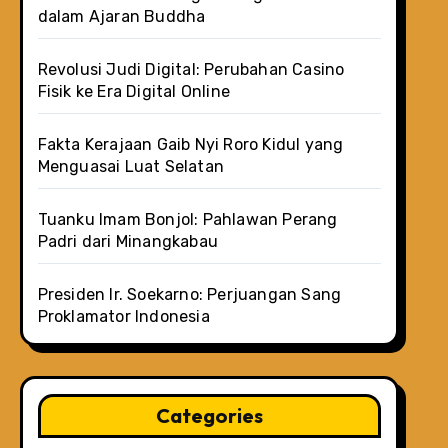
dalam Ajaran Buddha
Revolusi Judi Digital: Perubahan Casino
Fisik ke Era Digital Online
Fakta Kerajaan Gaib Nyi Roro Kidul yang
Menguasai Luat Selatan
Tuanku Imam Bonjol: Pahlawan Perang
Padri dari Minangkabau
Presiden Ir. Soekarno: Perjuangan Sang
Proklamator Indonesia
Categories