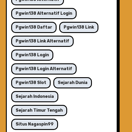
Pgwin138 Alternatif Login
Pgwin138 Daftar
Pgwin138 Link
Pgwin138 Link Alternatif
Pgwin138 Login
Pgwin138 Login Alternatif
Pgwin138 Slot
Sejarah Dunia
Sejarah Indonesia
Sejarah Timur Tengah
Situs Nagaspin99