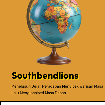
Southbendlions
Menelusuri Jejak Peradaban Menyibak Warisan Masa
Lalu Menginspirasi Masa Depan