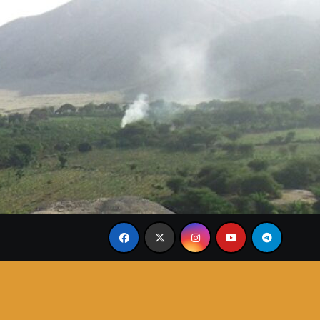
dari Minangkabau
Presiden Ir. Soekarno: Perjuangan 