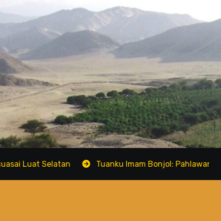
Selatan
Tuanku Imam Bonjol: Pahlawan Perang Padri 