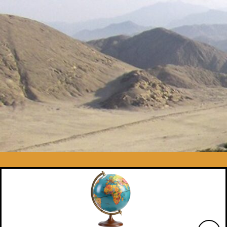
Skip
to
content