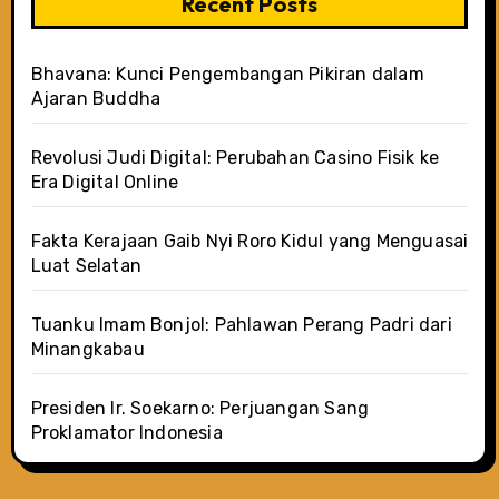
Recent Posts
Bhavana: Kunci Pengembangan Pikiran dalam
Ajaran Buddha
Revolusi Judi Digital: Perubahan Casino Fisik ke
Era Digital Online
Fakta Kerajaan Gaib Nyi Roro Kidul yang Menguasai
Luat Selatan
Tuanku Imam Bonjol: Pahlawan Perang Padri dari
Minangkabau
Presiden Ir. Soekarno: Perjuangan Sang
Proklamator Indonesia