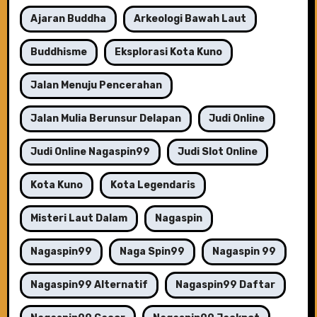
Ajaran Buddha
Arkeologi Bawah Laut
Buddhisme
Eksplorasi Kota Kuno
Jalan Menuju Pencerahan
Jalan Mulia Berunsur Delapan
Judi Online
Judi Online Nagaspin99
Judi Slot Online
Kota Kuno
Kota Legendaris
Misteri Laut Dalam
Nagaspin
Nagaspin99
Naga Spin99
Nagaspin 99
Nagaspin99 Alternatif
Nagaspin99 Daftar