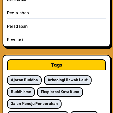
Penjajahan
Peradaban
Revolusi
Tags
Ajaran Buddha
Arkeologi Bawah Laut
Buddhisme
Eksplorasi Kota Kuno
Jalan Menuju Pencerahan