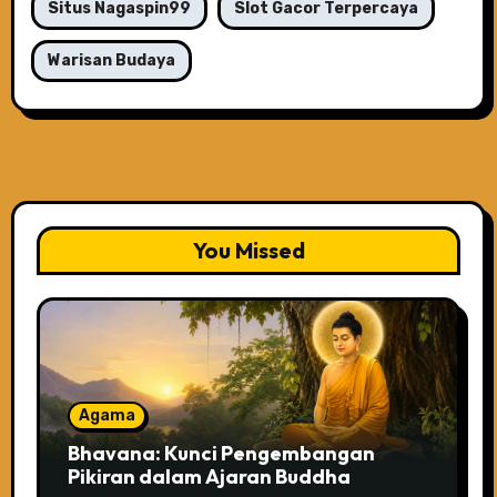
Situs Nagaspin99
Slot Gacor Terpercaya
Warisan Budaya
You Missed
Agama
Bhavana: Kunci Pengembangan
Pikiran dalam Ajaran Buddha