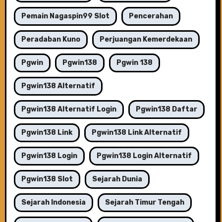
Pemain Nagaspin99 Slot
Pencerahan
Peradaban Kuno
Perjuangan Kemerdekaan
Pgwin
Pgwin138
Pgwin 138
Pgwin138 Alternatif
Pgwin138 Alternatif Login
Pgwin138 Daftar
Pgwin138 Link
Pgwin138 Link Alternatif
Pgwin138 Login
Pgwin138 Login Alternatif
Pgwin138 Slot
Sejarah Dunia
Sejarah Indonesia
Sejarah Timur Tengah