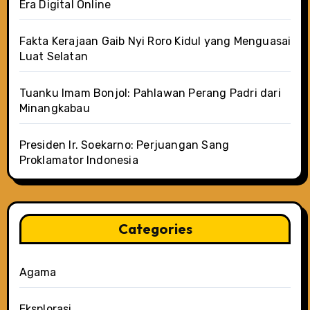
Era Digital Online
Fakta Kerajaan Gaib Nyi Roro Kidul yang Menguasai
Luat Selatan
Tuanku Imam Bonjol: Pahlawan Perang Padri dari
Minangkabau
Presiden Ir. Soekarno: Perjuangan Sang
Proklamator Indonesia
Categories
Agama
Eksplorasi